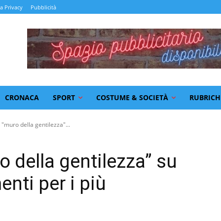
la Privacy
Pubblicità
CRONACA
SPORT
COSTUME & SOCIETÀ
RUBRICH
 "muro della gentilezza"...
o della gentilezza” su
enti per i più