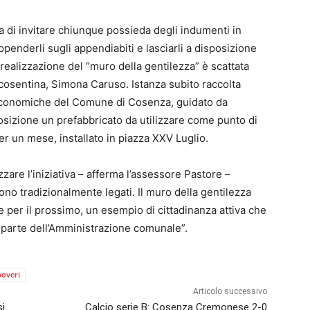
lla di invitare chiunque possieda degli indumenti in
ppenderli sugli appendiabiti e lasciarli a disposizione
a realizzazione del “muro della gentilezza” è scattata
a cosentina, Simona Caruso. Istanza subito raccolta
d economiche del Comune di Cosenza, guidato da
sizione un prefabbricato da utilizzare come punto di
r un mese, installato in piazza XXV Luglio.
zare l’iniziativa – afferma l’assessore Pastore –
sono tradizionalmente legati. Il muro della gentilezza
e per il prossimo, un esempio di cittadinanza attiva che
parte dell’Amministrazione comunale”.
poveri
Articolo successivo
si
Calcio serie B: Cosenza Cremonese 2-0