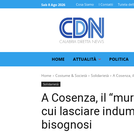
Cosa Siamo
I Contatti
Tutela del
Sab 8 Ago 2026
HOME
ATTUALITÀ
POLITICA
Home
Costume & Società
Solidarietà
A Cosenza, il
Solidarietà
A Cosenza, il “mur
cui lasciare indum
bisognosi