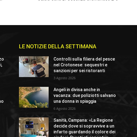
LE NOTIZIE DELLA SETTIMANA
zo
Controlli sulla filiera del pesce
i,
nel Crotonese: sequestri e
sanzioni per sei ristoranti
3 Agosto 2026
Angeli in divisa anche in
vacanza: due poliziotti salvano
no
una donna in spiaggia
6 Agosto 2026
Sanità, Campana: «La Regione
decide dove si sopravvive a un
infarto guardando il colore dei