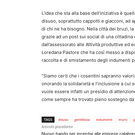
L’idea che sta alla base dell’iniziativa è que
disuso, soprattutto cappotti e giacconi, ad a
di chi ne ha bisogno. Nella città dei bruzi, l
grazie ad un post sui social di una cittadin
dall’assessorato alle Attività produttive e
Loredana Pastore che ha così messo a dispo
raccolta e di smistamento degli indumenti pe
“Siamo certi che i cosentini sapranno valoriz
onorando la solidarietà e l’inclusione a cui 
vuole essere infatti un presidio di attenzion
come sempre ha trovato pieno sostegno da 
TAGS
disuso
gentilezza
indumenti
muro
Articolo precedente
Nuovo bando per incentivi alle imprese calabre