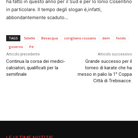
ha fatto in questo anno per il Sud e per lo Ionio Cosentino
in particolare. Il tempo degli slogan è,infatti,
abbondantemente scaduto…
TAGS
5stelle
Bevacqua
corigliano rossano
dem
fondo
governo
Pd
Articolo precedente
Articolo successivo
Continua la corsa dei medici-
Grande successo per il
calciatori, qualificati per la
torneo di karate che ha
semifinale
messo in palio la 1° Coppa
Città di Trebisacce.
LE ULTIME NOTIZIE