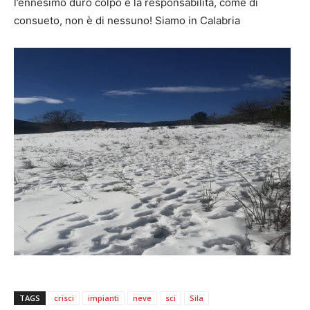
l’ennesimo duro colpo e la responsabilità, come di
consueto, non è di nessuno! Siamo in Calabria
TAGS
crisci
impianti
neve
sci
Sila