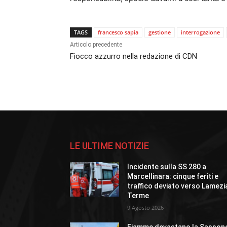
TAGS
francesco sapia
gestione
interrogazione
Articolo precedente
Fiocco azzurro nella redazione di CDN
LE ULTIME NOTIZIE
Incidente sulla SS 280 a
Marcellinara: cinque feriti e
traffico deviato verso Lamezi
Terme
9 Agosto 2026
Fiamme devastano la Sasson