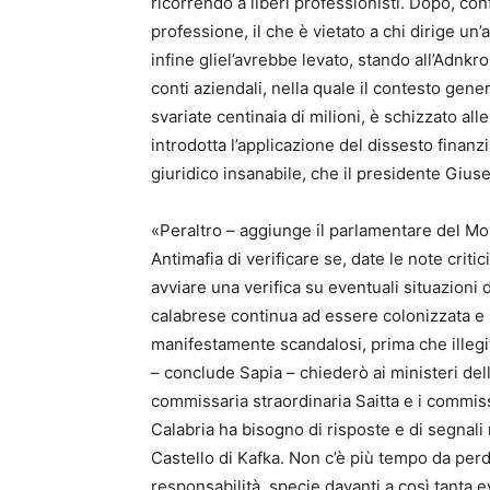
ricorrendo a liberi professionisti. Dopo, co
professione, il che è vietato a chi dirige un’a
infine gliel’avrebbe levato, stando all’Adnkr
conti aziendali, nella quale il contesto genera
svariate centinaia di milioni, è schizzato all
introdotta l’applicazione del dissesto finanz
giuridico insanabile, che il presidente Giu
«Peraltro – aggiunge il parlamentare del M
Antimafia di verificare se, date le note critic
avviare una verifica su eventuali situazioni
calabrese continua ad essere colonizzata e 
manifestamente scandalosi, prima che illegi
– conclude Sapia – chiederò ai ministeri del
commissaria straordinaria Saitta e i commiss
Calabria ha bisogno di risposte e di segnali
Castello di Kafka. Non c’è più tempo da perd
responsabilità, specie davanti a così tanta 