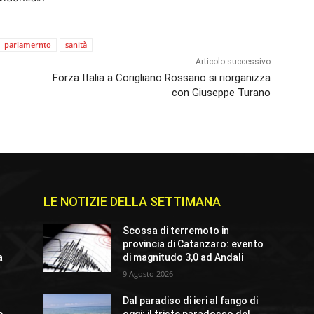
parlamernto
sanità
Articolo successivo
Forza Italia a Corigliano Rossano si riorganizza
con Giuseppe Turano
LE NOTIZIE DELLA SETTIMANA
Scossa di terremoto in
provincia di Catanzaro: evento
a
di magnitudo 3,0 ad Andali
9 Agosto 2026
Dal paradiso di ieri al fango di
e
oggi: il triste paradosso del