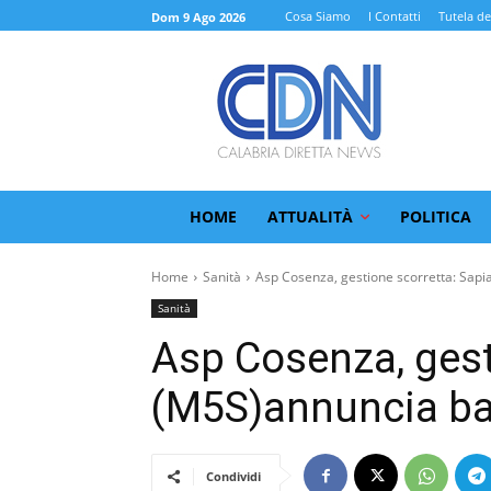
Cosa Siamo
I Contatti
Tutela de
Dom 9 Ago 2026
HOME
ATTUALITÀ
POLITICA
Home
Sanità
Asp Cosenza, gestione scorretta: Sapi
Sanità
Asp Cosenza, gest
(M5S)annuncia ba
Condividi