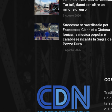
Tartufi, danni per oltre un
milione di euro
9 Agosto 2026
Successo straordinario per
Francesco Giannini a Gioiosa
Ionica: la musica popolare
calabrese incanta la Sagra de
Pezzo Duro
9 Agosto 2026
CO
Trat
Cala
terr
è un