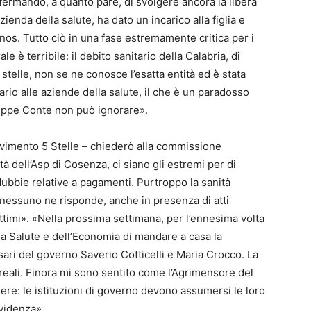
nfermando, a quanto pare, di svolgere ancora la libera
zienda della salute, ha dato un incarico alla figlia e
onos. Tutto ciò in una fase estremamente critica per i
le è terribile: il debito sanitario della Calabria, di
e stelle, non se ne conosce l’esatta entità ed è stata
iario alle aziende della salute, il che è un paradosso
seppe Conte non può ignorare».
ovimento 5 Stelle – chiederò alla commissione
ità dell’Asp di Cosenza, ci siano gli estremi per di
 dubbie relative a pagamenti. Purtroppo la sanità
nessuno ne risponde, anche in presenza di atti
ttimi». «Nella prossima settimana, per l’ennesima volta
la Salute e dell’Economia di mandare a casa la
ari del governo Saverio Cotticelli e Maria Crocco. La
 reali. Finora mi sono sentito come l’Agrimensore del
ere: le istituzioni di governo devono assumersi le loro
evidenza».