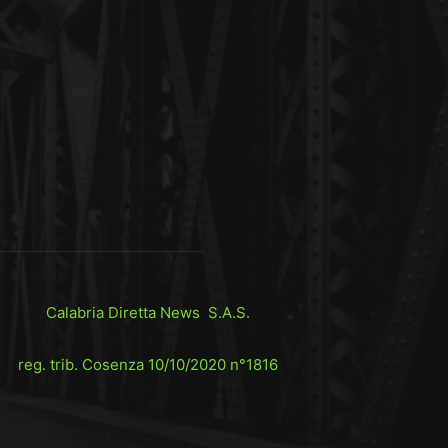
Calabria Diretta News S.A.S.
reg. trib. Cosenza 10/10/2020 n°1816