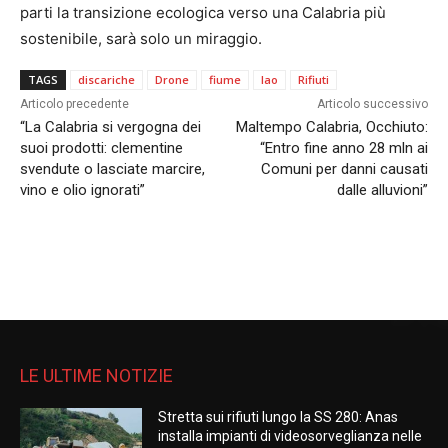
parti la transizione ecologica verso una Calabria più
sostenibile, sarà solo un miraggio.
TAGS
discariche
Drone
fiume
lao
Rifiuti
Articolo precedente
Articolo successivo
“La Calabria si vergogna dei
Maltempo Calabria, Occhiuto:
suoi prodotti: clementine
“Entro fine anno 28 mln ai
svendute o lasciate marcire,
Comuni per danni causati
vino e olio ignorati”
dalle alluvioni”
LE ULTIME NOTIZIE
Stretta sui rifiuti lungo la SS 280: Anas
installa impianti di videosorveglianza nelle