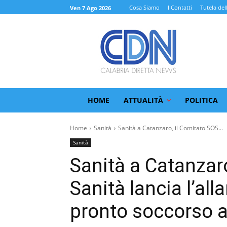
Cosa Siamo
I Contatti
Tutela del
Ven 7 Ago 2026
HOME
ATTUALITÀ
POLITICA
Home
Sanità
Sanità a Catanzaro, il Comitato SOS...
Sanità
Sanità a Catanzar
Sanità lancia l’all
pronto soccorso a