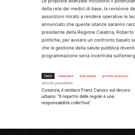
Le proposte avanzate includono il potenziame
della rete dei medici di base, la revisione 
assunzioni mirato a rendere operative le tec
annunciato che queste istanze saranno racc
presidente della Regione Calabria, Roberto
politiche, per avviare un confronto basato su
che la gestione della salute pubblica divent
programmazione seria incentrata sull’emerge
TAGS
catanzaro
liste attesa
pronto soccorso
Articolo precedente
Cosenza, il sindaco Franz Caruso sul decoro
urbano: “Il rispetto delle regole è una
responsabilità collettiva”