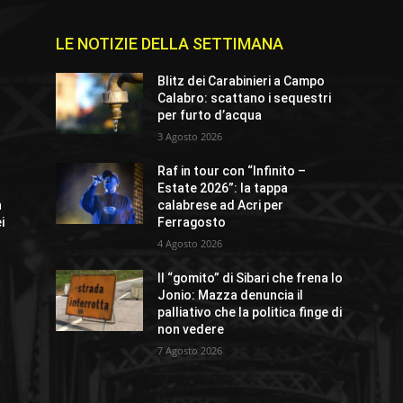
LE NOTIZIE DELLA SETTIMANA
e
Blitz dei Carabinieri a Campo
Calabro: scattano i sequestri
per furto d’acqua
3 Agosto 2026
Raf in tour con “Infinito –
Estate 2026”: la tappa
n
calabrese ad Acri per
i
Ferragosto
4 Agosto 2026
Il “gomito” di Sibari che frena lo
Jonio: Mazza denuncia il
palliativo che la politica finge di
non vedere
7 Agosto 2026