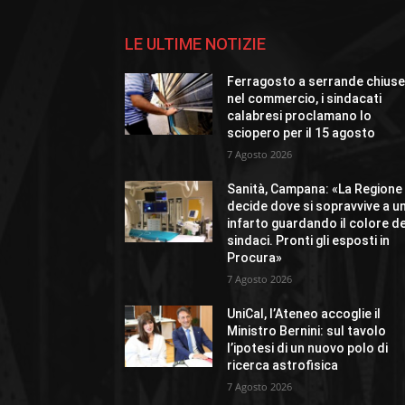
LE ULTIME NOTIZIE
Ferragosto a serrande chius
nel commercio, i sindacati
calabresi proclamano lo
sciopero per il 15 agosto
7 Agosto 2026
Sanità, Campana: «La Regione
decide dove si sopravvive a u
infarto guardando il colore de
sindaci. Pronti gli esposti in
Procura»
7 Agosto 2026
UniCal, l’Ateneo accoglie il
Ministro Bernini: sul tavolo
l’ipotesi di un nuovo polo di
ricerca astrofisica
7 Agosto 2026