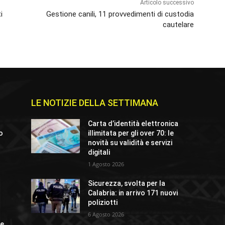
Articolo successivo
i
Gestione canili, 11 provvedimenti di custodia
cautelare
LE NOTIZIE DELLA SETTIMANA
Carta d’identità elettronica
io
illimitata per gli over 70: le
novità su validità e servizi
digitali
1 Agosto 2026
o
Sicurezza, svolta per la
Calabria: in arrivo 171 nuovi
poliziotti
6 Agosto 2026
ue