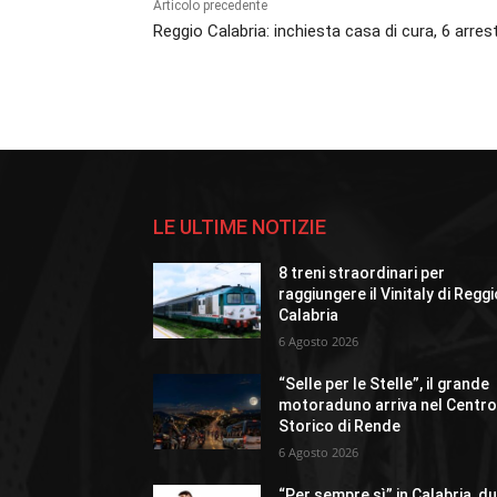
Articolo precedente
Reggio Calabria: inchiesta casa di cura, 6 arrest
LE ULTIME NOTIZIE
8 treni straordinari per
raggiungere il Vinitaly di Regg
Calabria
6 Agosto 2026
“Selle per le Stelle”, il grande
motoraduno arriva nel Centr
Storico di Rende
6 Agosto 2026
“Per sempre sì” in Calabria, d