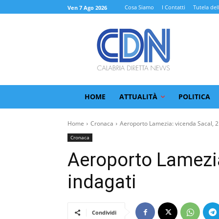
Cosa Siamo
I Contatti
Tutela del
Ven 7 Ago 2026
HOME
ATTUALITÀ
POLITICA
Home
Cronaca
Aeroporto Lamezia: vicenda Sacal, 2
Cronaca
Aeroporto Lamezia
indagati
Condividi