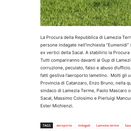
La Procura della Repubblica di Lamezia Terme
persone indagate nell’inchiesta “Eumenidi” s
ex vertici della Sacal. A stabilirlo la Procu
Tutti compariranno davanti al Gup di Lamezia
corruzione, peculato, falso e abuso d’ufficio.
fatti gestiva l’aeroporto lametino. Molti gli u
Provincia di Catanzaro, Enzo Bruno, nella qu
sindaco di Lamezia Terme, Paolo Mascaro oltr
Sacal, Massimo Colosimo e Pierluigi Mancuso, 
Ester Michienzi.
TAGS
aeroporto
indagati
Lamezia terme
Saca