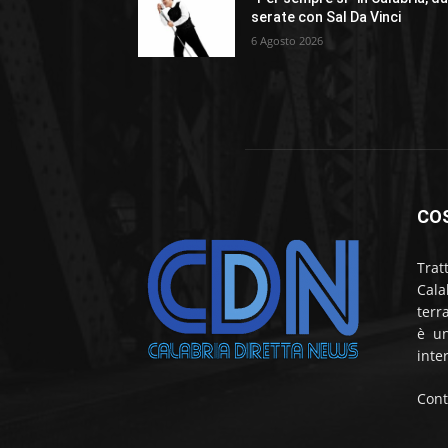
serate con Sal Da Vinci
6 Agosto 2026
CO
Trat
Cala
terr
è un
inte
Cont