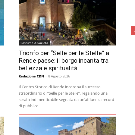
Costume & Società
Trionfo per “Selle per le Stelle” a
Rende paese: il borgo incanta tra
bellezza e spiritualità
Redazione CDN
-
8 Agosto 2026
Il Centro Storico di Rende incorona il successo
straordinario di “Selle per le Stelle”, regalando una
serata indimenticabile segnata da un’affluenza record
di pubblico...