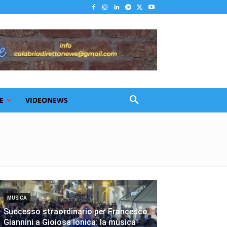
E
VIDEONEWS
MUSICA
Successo straordinario per Francesco
Giannini a Gioiosa Ionica: la musica