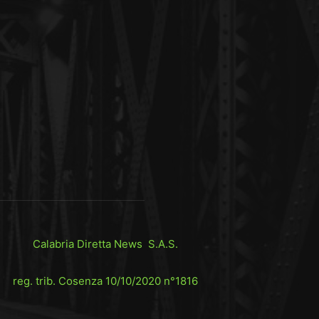
Calabria Diretta News S.A.S.
reg. trib. Cosenza 10/10/2020 n°1816