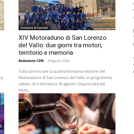
Costume & Società
XIV Motoraduno di San Lorenzo
del Vallo: due giorni tra motori,
territorio e memoria
Redazione CDN
-
8 Agosto 2026
Tutto pronto per la quattordicesima edizione del
ta
Motoraduno di San Lorenzo del Vallo, in programma
sabato 29 e domenica 30 agosto. Organizzata dal
Moto...