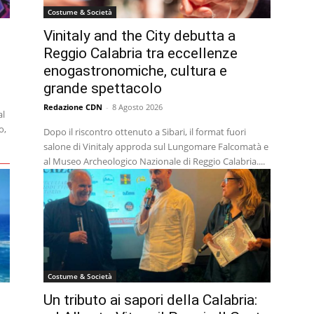
Costume & Società
Vinitaly and the City debutta a
Reggio Calabria tra eccellenze
enogastronomiche, cultura e
grande spettacolo
Redazione CDN
-
8 Agosto 2026
al
o,
Dopo il riscontro ottenuto a Sibari, il format fuori
salone di Vinitaly approda sul Lungomare Falcomatà e
al Museo Archeologico Nazionale di Reggio Calabria....
Costume & Società
Un tributo ai sapori della Calabria: