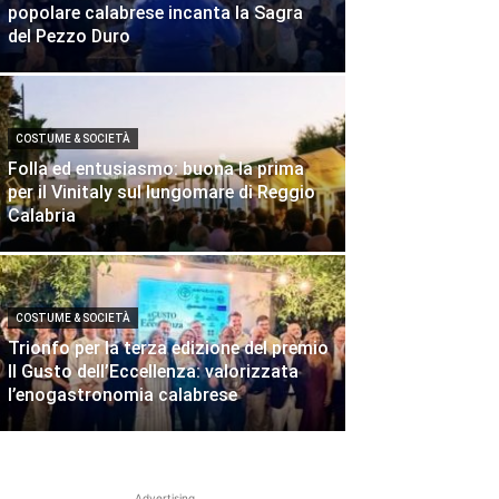
popolare calabrese incanta la Sagra
del Pezzo Duro
COSTUME & SOCIETÀ
Folla ed entusiasmo: buona la prima
per il Vinitaly sul lungomare di Reggio
Calabria
COSTUME & SOCIETÀ
Trionfo per la terza edizione del premio
Il Gusto dell’Eccellenza: valorizzata
l’enogastronomia calabrese
Advertising