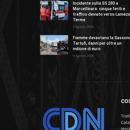
Incidente sulla SS 280 a
Marcellinara: cinque feriti e
traffico deviato verso Lamezi
Terme
9 Agosto 2026
Fiamme devastano la Sasson
Tartufi, danni per oltre un
milione di euro
9 Agosto 2026
CO
Trat
Cala
terr