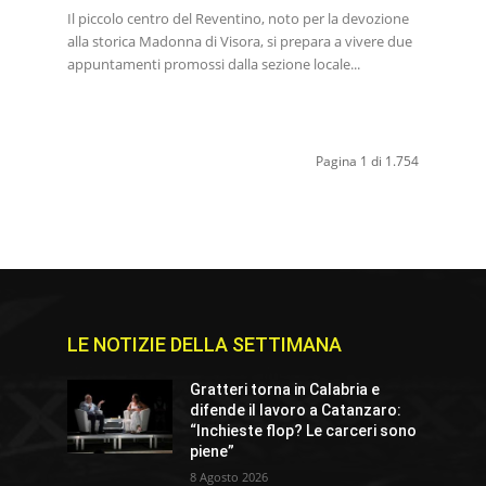
Il piccolo centro del Reventino, noto per la devozione
alla storica Madonna di Visora, si prepara a vivere due
appuntamenti promossi dalla sezione locale...
Pagina 1 di 1.754
LE NOTIZIE DELLA SETTIMANA
Gratteri torna in Calabria e
a
difende il lavoro a Catanzaro:
“Inchieste flop? Le carceri sono
piene”
8 Agosto 2026