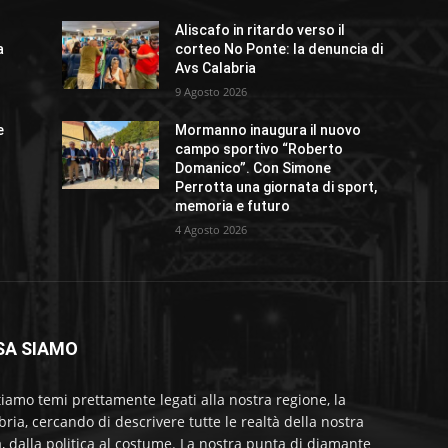
Aliscafo in ritardo verso il
a
corteo No Ponte: la denuncia di
Avs Calabria
9 Agosto 2026
e
Mormanno inaugura il nuovo
campo sportivo “Roberto
Domanico”. Con Simone
Perrotta una giornata di sport,
memoria e futuro
4 Agosto 2026
SA SIAMO
tiamo temi prettamente legati alla nostra regione, la
bria, cercando di descrivere tutte le realtà della nostra
a, dalla politica al costume. La nostra punta di diamante