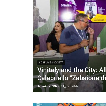
COSTUME & SOCIETÀ
Vinitaly and the City: A
Calabria lo “Zabaione d
Redazione CDN
-
9 Agosto 2026