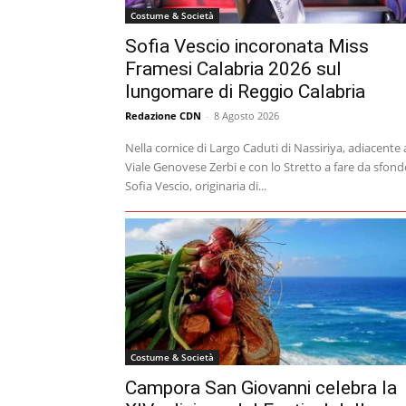
Costume & Società
Sofia Vescio incoronata Miss
Framesi Calabria 2026 sul
lungomare di Reggio Calabria
Redazione CDN
-
8 Agosto 2026
Nella cornice di Largo Caduti di Nassiriya, adiacente 
Viale Genovese Zerbi e con lo Stretto a fare da sfond
Sofia Vescio, originaria di...
Costume & Società
Campora San Giovanni celebra la