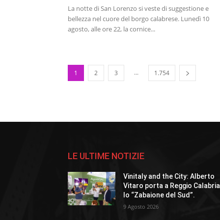
La notte di San Lorenzo si veste di suggestione e
bellezza nel cuore del borgo calabrese. Lunedì 10
agosto, alle ore 22, la cornice...
...
1
2
3
1.754
LE ULTIME NOTIZIE
Vinitaly and the City: Alberto
Vitaro porta a Reggio Calabri
lo “Zabaione del Sud”.
9 Agosto 2026