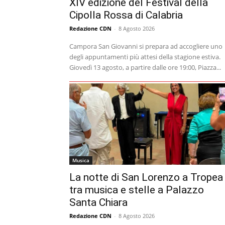
XIV edizione del Festival della
Cipolla Rossa di Calabria
Redazione CDN
-
8 Agosto 2026
Campora San Giovanni si prepara ad accogliere uno
degli appuntamenti più attesi della stagione estiva.
Giovedì 13 agosto, a partire dalle ore 19:00, Piazza...
Musica
La notte di San Lorenzo a Tropea
tra musica e stelle a Palazzo
Santa Chiara
Redazione CDN
-
8 Agosto 2026