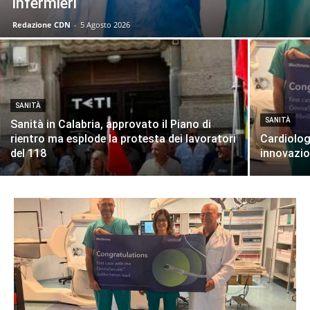
infermieri
Redazione CDN
-
5 Agosto 2026
SANITÀ
SANITÀ
Sanità in Calabria, approvato il Piano di
rientro ma esplode la protesta dei lavoratori
Cardiolog
del 118
innovazio