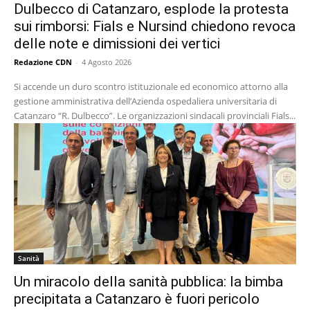
Dulbecco di Catanzaro, esplode la protesta
sui rimborsi: Fials e Nursind chiedono revoca
delle note e dimissioni dei vertici
Redazione CDN
-
4 Agosto 2026
Si accende un duro scontro istituzionale ed economico attorno alla
gestione amministrativa dell’Azienda ospedaliera universitaria di
Catanzaro “R. Dulbecco”. Le organizzazioni sindacali provinciali Fials...
Sanità
Un miracolo della sanità pubblica: la bimba
precipitata a Catanzaro è fuori pericolo