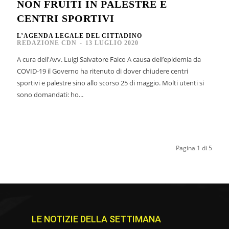
NON FRUITI IN PALESTRE E
I
CENTRI SPORTIVI
L’AGENDA LEGALE DEL CITTADINO
REDAZIONE CDN
-
13 LUGLIO 2020
A cura dell'Avv. Luigi Salvatore Falco A causa dell’epidemia da
COVID-19 il Governo ha ritenuto di dover chiudere centri
sportivi e palestre sino allo scorso 25 di maggio. Molti utenti si
sono domandati: ho...
Pagina 1 di 5
LE NOTIZIE DELLA SETTIMANA