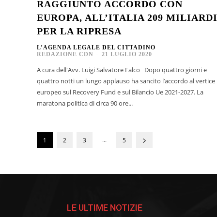
RAGGIUNTO ACCORDO CON
EUROPA, ALL’ITALIA 209 MILIARD
PER LA RIPRESA
L’AGENDA LEGALE DEL CITTADINO
REDAZIONE CDN
-
21 LUGLIO 2020
A cura dell'Avv. Luigi Salvatore Falco Dopo quattro giorni e
quattro notti un lungo applauso ha sancito l’accordo al vertice
europeo sul Recovery Fund e sul Bilancio Ue 2021-2027. La
maratona politica di circa 90 ore...
...
1
2
3
5
LE ULTIME NOTIZIE