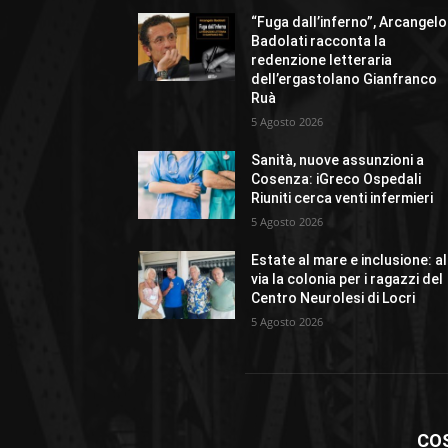
“Fuga dall’inferno”, Arcangelo
Badolati racconta la
redenzione letteraria
dell’ergastolano Gianfranco
Ruà
5 Agosto 2026
Sanità, nuove assunzioni a
Cosenza: iGreco Ospedali
Riuniti cerca venti infermieri
5 Agosto 2026
Estate al mare e inclusione: al
via la colonia per i ragazzi del
Centro Neurolesi di Locri
5 Agosto 2026
CO