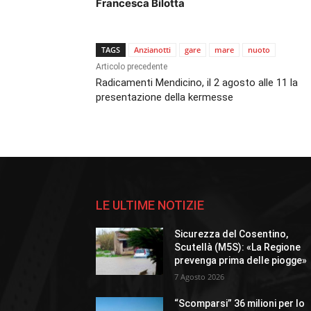
Francesca Bilotta
TAGS
Anzianotti
gare
mare
nuoto
Articolo precedente
Radicamenti Mendicino, il 2 agosto alle 11 la
presentazione della kermesse
LE ULTIME NOTIZIE
Sicurezza del Cosentino,
Scutellà (M5S): «La Regione
prevenga prima delle piogge»
7 Agosto 2026
“Scomparsi” 36 milioni per lo