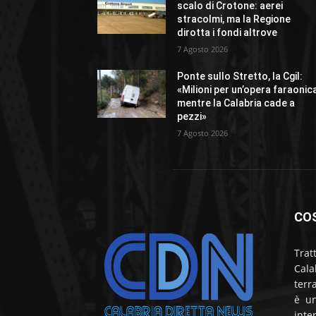
scalo di Crotone: aerei
stracolmi, ma la Regione
dirotta i fondi altrove
7 Agosto 2026
Ponte sullo Stretto, la Cgil:
«Milioni per un’opera faraonic
mentre la Calabria cade a
pezzi»
7 Agosto 2026
CO
Trat
Cala
terr
è un
inte