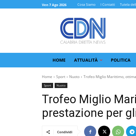
Cosa Siamo
I Contatti
Tutela del
Ven 7 Ago 2026
HOME
ATTUALITÀ
POLITICA
Home
Sport
Nuoto
Trofeo Miglio Marittimo, ottima
Sport
Nuoto
Trofeo Miglio Mar
prestazione per gl
Condividi