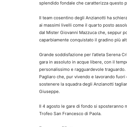
splendido fondale che caratterizza questo par
Il team cosentino degli Anzianotti ha schie
ai massimi livelli come il quarto posto asso
dal Mister Giovanni Mazzuca che, seppur po
caparbiamente conquistato il gradino più al
Grande soddisfazione per l’atleta Serena Cr
gara in assoluto in acque libere, con il te
personalissimo e ragguardevole traguardo. 
Pagliaro che, pur vivendo e lavorando fuori d
sostenere la squadra degli Anzianotti taglian
Giuseppe.
Il 4 agosto le gare di fondo si sposteranno 
Trofeo San Francesco di Paola.