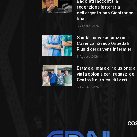
Badolati racconta la
redenzione letteraria
dell’ergastolano Gianfranco
Ruà
5 Agosto 2026
Sanità, nuove assunzioni a
Cosenza: iGreco Ospedali
Riuniti cerca venti infermieri
5 Agosto 2026
Estate al mare e inclusione: al
via la colonia per i ragazzi del
Centro Neurolesi di Locri
5 Agosto 2026
CO