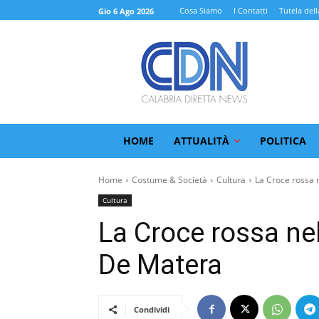
Cosa Siamo
I Contatti
Tutela dell
Gio 6 Ago 2026
HOME
ATTUALITÀ
POLITICA
Home
Costume & Società
Cultura
La Croce rossa n
Cultura
La Croce rossa nel
De Matera
Condividi