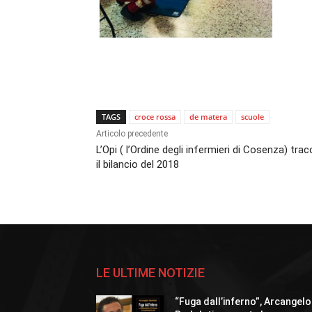
TAGS
croce rossa
de matera
scuole
Articolo precedente
L’Opi ( l’Ordine degli infermieri di Cosenza) trac
il bilancio del 2018
LE ULTIME NOTIZIE
“Fuga dall’inferno”, Arcangelo