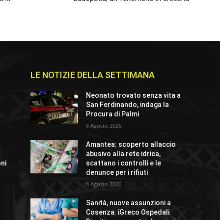
LE NOTIZIE DELLA SETTIMANA
Neonato trovato senza vita a
San Ferdinando, indaga la
Procura di Palmi
8 Agosto 2026
Amantea: scoperto allaccio
abusivo alla rete idrica,
oni
scattano i controlli e le
denunce per i rifiuti
8 Agosto 2026
Sanità, nuove assunzioni a
Cosenza: iGreco Ospedali