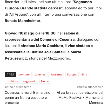
finanziari all’Unical, nel suo ultimo libro
“Sognando
l’Europa. Grande statista cercasi”
, appena edito per i tipi
di ‘All Around’, con all’interno una conversazione con
Renato Mannheimer
.
Giovedì 16 maggio alle 18,30
, nel
salone di
rappresentanza del Comune di Cosenza
, dialogano con
l’autore il
sindaco Mario Occhiuto
, il
vice sindaco e
assessore alla Cultura Jole Santelli
, e
Marta
Petrusewicz
, storica del Mezzogiorno.
TAGS
comune
cosenza
dacrema
Europa
libro
occhiuto
sognando
Unical
Articolo precedente
Articolo successivo
Cosenza: la via di Bernardino
Al via la seconda edizione del
come un filo tra passato e
MoMe Festival – Momenti di
presente
Memoria