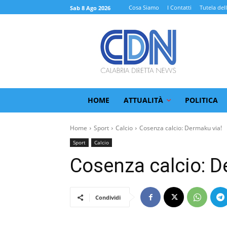
Cosa Siamo
I Contatti
Tutela del
Sab 8 Ago 2026
HOME
ATTUALITÀ
POLITICA
Home
Sport
Calcio
Cosenza calcio: Dermaku via!
Sport
Calcio
Cosenza calcio: D
Condividi