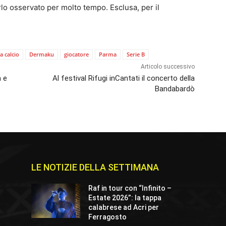
o osservato per molto tempo. Esclusa, per il
a calcio
Dermaku
giocatore
Parma
Serie B
Articolo successivo
a e
Al festival Rifugi inCantati il concerto della
Bandabardò
LE NOTIZIE DELLA SETTIMANA
Raf in tour con “Infinito –
Estate 2026”: la tappa
calabrese ad Acri per
Ferragosto