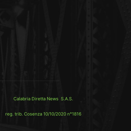
Calabria Diretta News S.A.S.
reg. trib. Cosenza 10/10/2020 n°1816