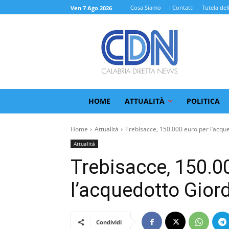
Cosa Siamo
I Contatti
Tutela del
Ven 7 Ago 2026
HOME
ATTUALITÀ
POLITICA
Home
Attualità
Trebisacce, 150.000 euro per l’acq
Attualità
Trebisacce, 150.0
l’acquedotto Gio
Condividi