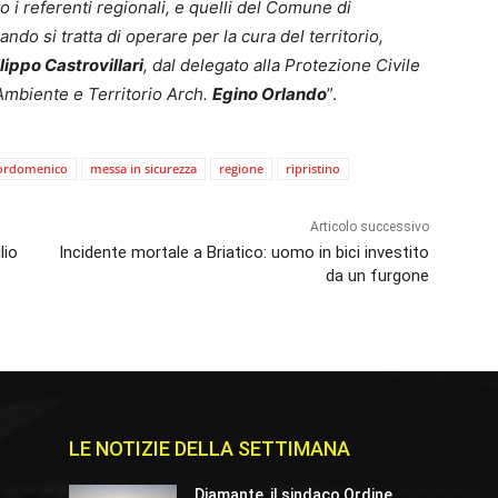
o i referenti regionali, e quelli del Comune di
do si tratta di operare per la cura del territorio,
ilippo Castrovillari
, dal delegato alla Protezione Civile
 Ambiente e Territorio Arch.
Egino Orlando
”.
ordomenico
messa in sicurezza
regione
ripristino
Articolo successivo
lio
Incidente mortale a Briatico: uomo in bici investito
da un furgone
LE NOTIZIE DELLA SETTIMANA
Diamante, il sindaco Ordine