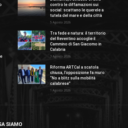
io
contro le diffamazioni sui
social: scattano le querele a
tutela del mare e della città
5 Agosto 2026
o
Tra fede e natura: il territorio
del Reventino accoglie il
Cammino di San Giacomo in
Calabria
ue
3 Agosto 2026
Riforma ARTCal a scatola
chiusa, l’opposizione fa muro:
“No a blitz sulla mobilità
calabrese”
1 Agosto 2026
SA SIAMO