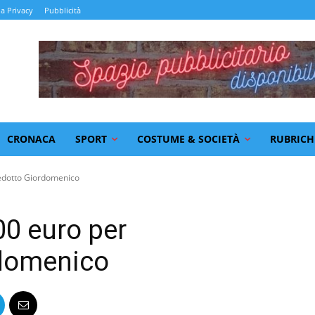
la Privacy
Pubblicità
CRONACA
SPORT
COSTUME & SOCIETÀ
RUBRICH
uedotto Giordomenico
00 euro per
rdomenico