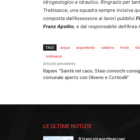
idrogeologico e idraulico. Ringrazio per tant
Trebisacce, una squadra sempre incisiva quan
composta dall’Assessore ai lavori pubblici
F
Franz Apolito
, e dal responsabile dell’Area
TAGS
acqua
acquedotto
calabria
fondi
Gi
trebisacce
Articolo precedente
Rapani: “Sanità nel caos, Stasi convochi consig
comunale aperto con Oliverio e Cotticelli”
LE ULTIME NOTIZIE
8 treni straordinari per