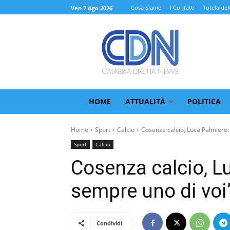
Cosa Siamo
I Contatti
Tutela del
Ven 7 Ago 2026
HOME
ATTUALITÀ
POLITICA
Home
Sport
Calcio
Cosenza calcio, Luca Palmiero: 
Sport
Calcio
Cosenza calcio, L
sempre uno di voi
Condividi