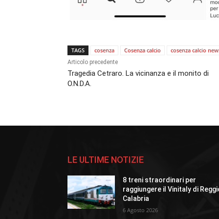
TAGS
cosenza
Cosenza calcio
cosenza calcio new
Articolo precedente
Tragedia Cetraro. La vicinanza e il monito di
O.N.D.A.
LE ULTIME NOTIZIE
8 treni straordinari per
raggiungere il Vinitaly di Regg
Calabria
6 Agosto 2026