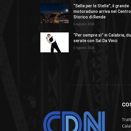
“Selle per le Stelle”, il grande
motoraduno arriva nel Centr
Storico di Rende
6 Agosto 2026
“Per sempre sì” in Calabria, d
serate con Sal Da Vinci
6 Agosto 2026
CO
Trat
Cala