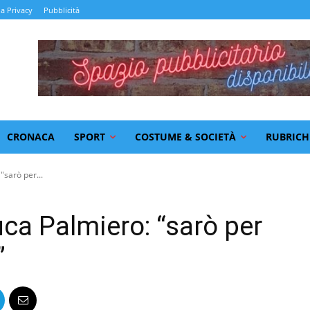
la Privacy
Pubblicità
CRONACA
SPORT
COSTUME & SOCIETÀ
RUBRICH
"sarò per...
uca Palmiero: “sarò per
”