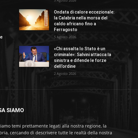
5 Agosto 2026
o
Ondata di calore eccezionale:
la Calabria nella morsa del
caldo africano fino a
Ferragosto
ue
5 Agosto 2026
«Chi assalta lo Stato è un
criminale»: Salvini attacca la
sinistra e difende le forze
dell’ordine
2 Agosto 2026
SA SIAMO
tiamo temi prettamente legati alla nostra regione, la
bria, cercando di descrivere tutte le realtà della nostra