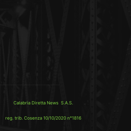
Calabria Diretta News S.A.S.
reg. trib. Cosenza 10/10/2020 n°1816