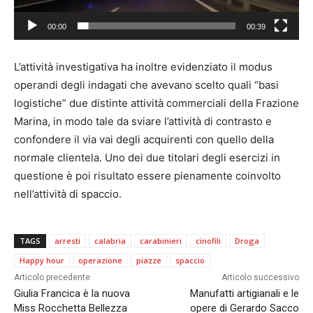
l
a
00:00
00:39
y
e
L’attività investigativa ha inoltre evidenziato il modus
r
operandi degli indagati che avevano scelto quali “basi
logistiche” due distinte attività commerciali della Frazione
Marina, in modo tale da sviare l’attività di contrasto e
confondere il via vai degli acquirenti con quello della
normale clientela. Uno dei due titolari degli esercizi in
questione è poi risultato essere pienamente coinvolto
nell’attività di spaccio.
TAGS
arresti
calabria
carabinieri
cinofili
Droga
Happy hour
operazione
piazze
spaccio
Articolo precedente
Articolo successivo
Giulia Francica è la nuova
Manufatti artigianali e le
Miss Rocchetta Bellezza
opere di Gerardo Sacco