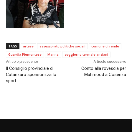
TAGS
artese
assessorato politiche sociali
comune di rende
Guardia Piemontese
Manna
soggiorno termale anziani
Articolo precedente
Articolo successivo
Il Consiglio provinciale di
Conto alla rovescia per
Catanzaro sponsorizza lo
Mahmood a Cosenza
sport