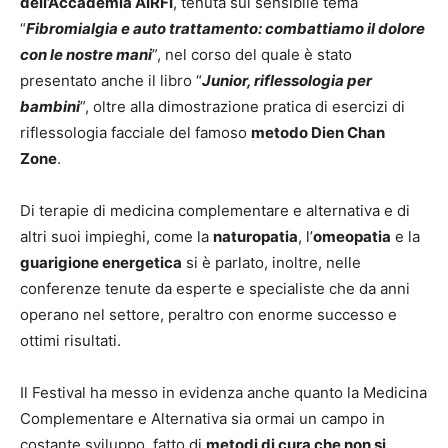
dell’Accademia AIRFI
, tenuta sul sensibile tema
“
Fibromialgia e auto trattamento: combattiamo il dolore
con le nostre mani
”, nel corso del quale è stato
presentato anche il libro “
Junior, riflessologia per
bambini
”, oltre alla dimostrazione pratica di esercizi di
riflessologia facciale del famoso
metodo Dien Chan
Zone
.
Di terapie di medicina complementare e alternativa e di
altri suoi impieghi, come la
naturopatia
, l’
omeopatia
e la
guarigione energetica
si è parlato, inoltre, nelle
conferenze tenute da esperte e specialiste che da anni
operano nel settore, peraltro con enorme successo e
ottimi risultati.
Il Festival ha messo in evidenza anche quanto la Medicina
Complementare e Alternativa sia ormai un campo in
costante sviluppo, fatto di
metodi di cura che non si