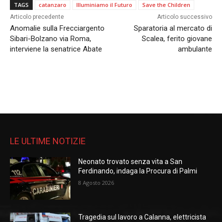
TAGS
catanzaro
Illuminiamo il Futuro
Save the Children
Articolo precedente
Articolo successivo
Anomalie sulla Frecciargento
Sparatoria al mercato di
Sibari-Bolzano via Roma,
Scalea, ferito giovane
interviene la senatrice Abate
ambulante
LE ULTIME NOTIZIE
Neonato trovato senza vita a San
Ferdinando, indaga la Procura di Palmi
8 Agosto 2026
Tragedia sul lavoro a Calanna, elettricista