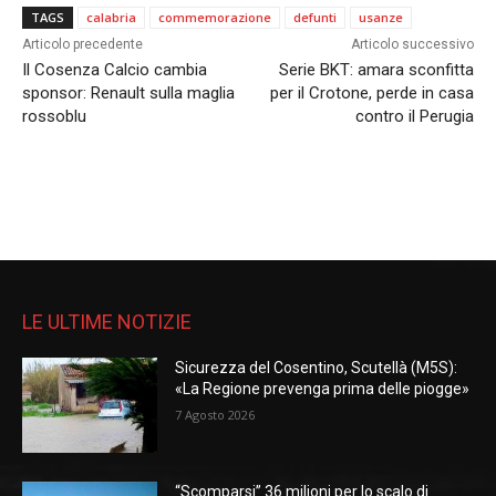
TAGS
calabria
commemorazione
defunti
usanze
Articolo precedente
Articolo successivo
Il Cosenza Calcio cambia
Serie BKT: amara sconfitta
sponsor: Renault sulla maglia
per il Crotone, perde in casa
rossoblu
contro il Perugia
LE ULTIME NOTIZIE
Sicurezza del Cosentino, Scutellà (M5S):
«La Regione prevenga prima delle piogge»
7 Agosto 2026
“Scomparsi” 36 milioni per lo scalo di