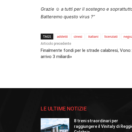
Grazie
☺️
a tutti per il sostegno e soprattutto
Batteremo questo virus
?”
TAGS
addetti
cinesi
italiani
licenziati
negoz
Articolo precedente
Finalmente fondi per le strade calabresi, Vono:
arrivo 3 miliardi»
LE ULTIME NOTIZIE
8 treni straordinari per
raggiungere il Vinitaly di Regg