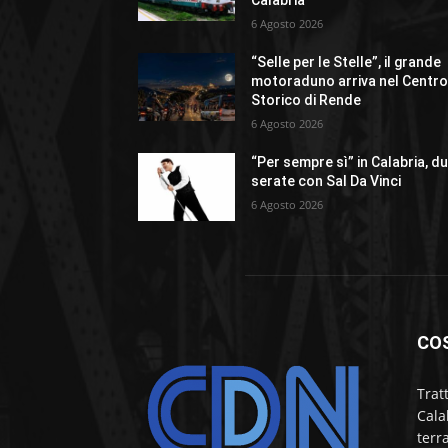
Calabria
6 Agosto 2026
“Selle per le Stelle”, il grande
motoraduno arriva nel Centr
Storico di Rende
6 Agosto 2026
“Per sempre sì” in Calabria, d
serate con Sal Da Vinci
6 Agosto 2026
CO
Trat
Cala
terr