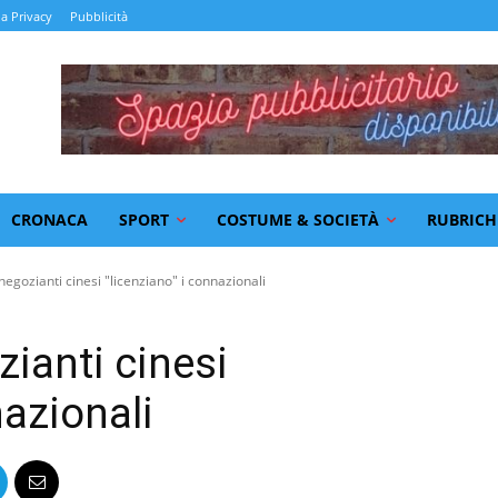
la Privacy
Pubblicità
CRONACA
SPORT
COSTUME & SOCIETÀ
RUBRICH
negozianti cinesi "licenziano" i connazionali
ianti cinesi
nazionali