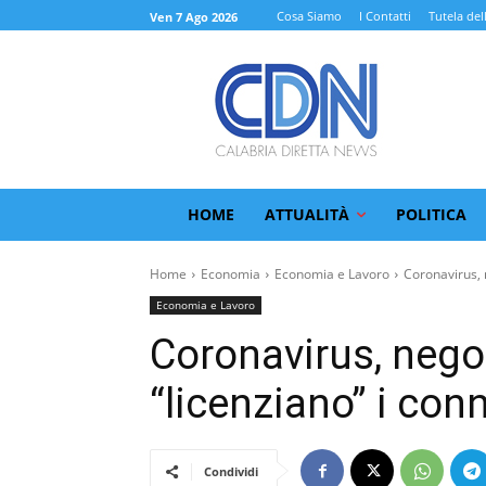
Cosa Siamo
I Contatti
Tutela del
Ven 7 Ago 2026
HOME
ATTUALITÀ
POLITICA
Home
Economia
Economia e Lavoro
Coronavirus, 
Economia e Lavoro
Coronavirus, negoz
“licenziano” i con
Condividi