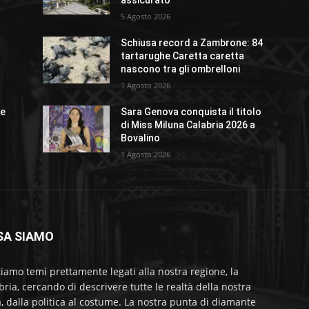
assicurato
5 Agosto 2026
Schiusa record a Zambrone: 84
o
tartarughe Caretta caretta
nascono tra gli ombrelloni
1 Agosto 2026
ue
Sara Genova conquista il titolo
di Miss Miluna Calabria 2026 a
Bovalino
1 Agosto 2026
SA SIAMO
tiamo temi prettamente legati alla nostra regione, la
bria, cercando di descrivere tutte le realtà della nostra
a, dalla politica al costume. La nostra punta di diamante