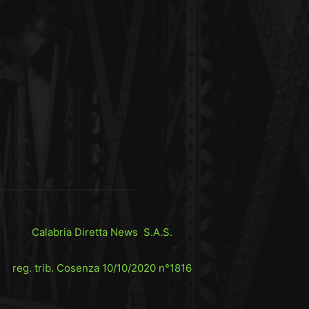
Calabria Diretta News S.A.S.
reg. trib. Cosenza 10/10/2020 n°1816