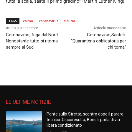
tutta la scala, salite il primo gradino” (Martin Luther King)
TAGS
calma
coronavirus
fiducia
Articolo precedente
Articolo successivo
Coronavirus, fuga dal Nord.
Coronavirus,Santelli:
Nonostante tutto si ritorna
“Quarantena obbligatoria per
sempre al Sud
chi torna”
LE ULTIME NOTIZIE
Ponte sullo Stretto, scontro dopo il parere
tecnico: Ciucci esulta, Bonelli parla di via
libera condizionato