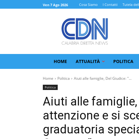
Cosa Siamo
I Contatti
Tutela del
Ven 7 Ago 2026
HOME
ATTUALITÀ
POLITICA
Home
Politica
Aiuti alle famiglie, Del Giudice: "...
Politica
Aiuti alle famiglie,
attenzione e si sc
graduatoria specia