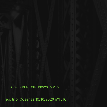
Calabria Diretta News S.A.S.
reg. trib. Cosenza 10/10/2020 n°1816