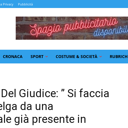
la Privacy
Pubblicità
CRONACA
SPORT
COSTUME & SOCIETÀ
RUBRICH
 Del Giudice: ” Si faccia
elga da una
le già presente in