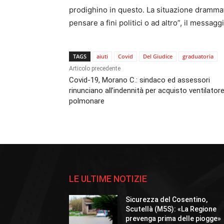
prodighino in questo. La situazione dramma
pensare a fini politici o ad altro”, il messagg
TAGS
aiuti
Covid
Del Giudice
graduatoria
Articolo precedente
Covid-19, Morano C.: sindaco ed assessori
rinunciano all’indennità per acquisto ventilator
polmonare
LE ULTIME NOTIZIE
Sicurezza del Cosentino,
Scutellà (M5S): «La Regione
prevenga prima delle piogge»