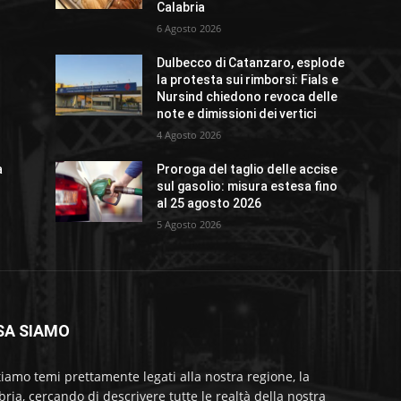
Calabria
6 Agosto 2026
Dulbecco di Catanzaro, esplode
la protesta sui rimborsi: Fials e
Nursind chiedono revoca delle
note e dimissioni dei vertici
4 Agosto 2026
a
Proroga del taglio delle accise
sul gasolio: misura estesa fino
al 25 agosto 2026
5 Agosto 2026
SA SIAMO
tiamo temi prettamente legati alla nostra regione, la
bria, cercando di descrivere tutte le realtà della nostra