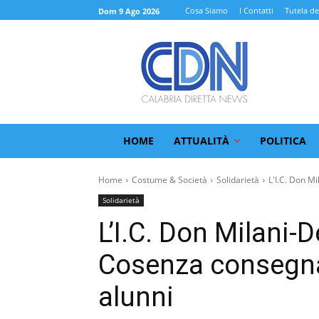
Cosa Siamo
I Contatti
Tutela de
Dom 9 Ago 2026
HOME
ATTUALITÀ
POLITICA
Home
Costume & Società
Solidarietà
L'I.C. Don Mi
Solidarietà
L’I.C. Don Milani-D
Cosenza consegnan
alunni