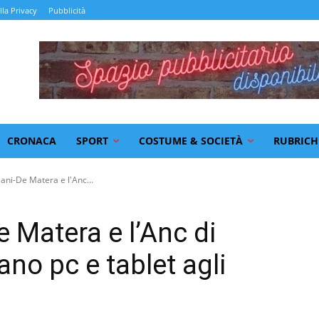
lla Privacy
Pubblicità
CRONACA
SPORT
COSTUME & SOCIETÀ
RUBRICH
lani-De Matera e l'Anc...
e Matera e l’Anc di
o pc e tablet agli