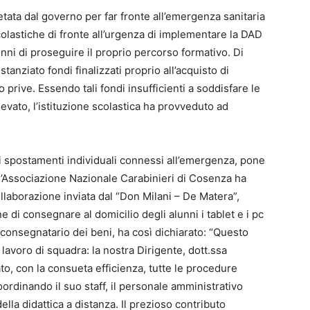
tata dal governo per far fronte all’emergenza sanitaria
scolastiche di fronte all’urgenza di implementare la DAD
lunni di proseguire il proprio percorso formativo. Di
tanziato fondi finalizzati proprio all’acquisto di
o prive. Essendo tali fondi insufficienti a soddisfare le
evato, l’istituzione scolastica ha provveduto ad
gli spostamenti individuali connessi all’emergenza, pone
 l’Associazione Nazionale Carabinieri di Cosenza ha
llaborazione inviata dal “Don Milani – De Matera”,
e di consegnare al domicilio degli alunni i tablet e i pc
o, consegnatario dei beni, ha così dichiarato: “Questo
lavoro di squadra: la nostra Dirigente, dott.ssa
o, con la consueta efficienza, tutte le procedure
coordinando il suo staff, il personale amministrativo
ella didattica a distanza. Il prezioso contributo