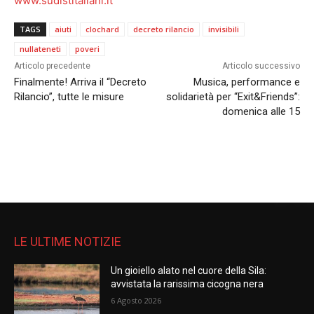
www.sudistitaliani.it
TAGS
aiuti
clochard
decreto rilancio
invisibili
nullateneti
poveri
Articolo precedente
Articolo successivo
Finalmente! Arriva il “Decreto
Musica, performance e
Rilancio”, tutte le misure
solidarietà per “Exit&Friends”:
domenica alle 15
LE ULTIME NOTIZIE
Un gioiello alato nel cuore della Sila:
avvistata la rarissima cicogna nera
6 Agosto 2026