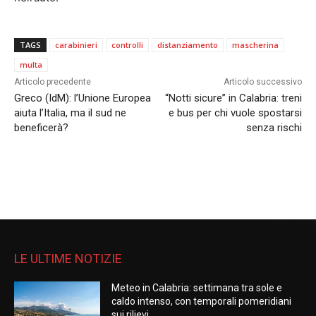
TAGS
carabinieri
controlli
distanziamento
mascherina
multa
Articolo precedente
Articolo successivo
Greco (IdM): l’Unione Europea
“Notti sicure” in Calabria: treni
aiuta l’Italia, ma il sud ne
e bus per chi vuole spostarsi
beneficerà?
senza rischi
LE ULTIME NOTIZIE
Meteo in Calabria: settimana tra sole e
caldo intenso, con temporali pomeridiani
sui rilievi