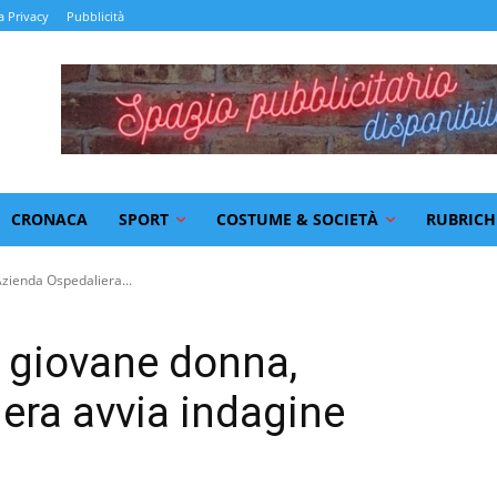
a Privacy
Pubblicità
CRONACA
SPORT
COSTUME & SOCIETÀ
RUBRICH
zienda Ospedaliera...
 giovane donna,
iera avvia indagine