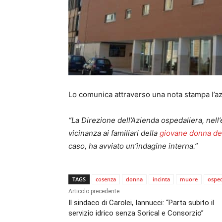
Lo comunica attraverso una nota stampa l’a
“La Direzione dell’Azienda ospedaliera, nell
vicinanza ai familiari della
giovane donna dec
caso, ha avviato un’indagine interna.”
TAGS
cosenza
donna
incinta
muore
ospe
Articolo precedente
Il sindaco di Carolei, Iannucci: “Parta subito il
servizio idrico senza Sorical e Consorzio”