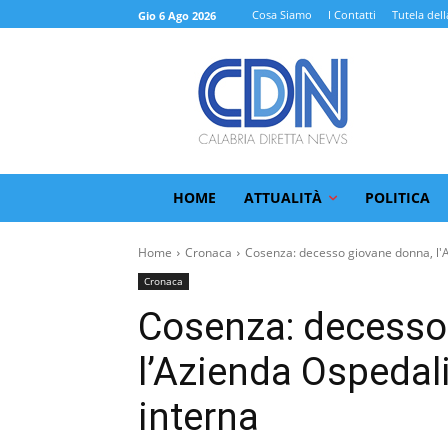
Cosa Siamo
I Contatti
Tutela dell
Gio 6 Ago 2026
HOME
ATTUALITÀ
POLITICA
Home
Cronaca
Cosenza: decesso giovane donna, l'A
Cronaca
Cosenza: decesso
l’Azienda Ospedal
interna