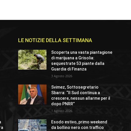
LE NOTIZIE DELLA SETTIMANA
Scoperta una vasta piantagione
di marijuana a Grisolia:
sequestrate 53 piante dalla
Guardia di Finanza
3 Agosto 2026
Svimez, Sottosegretario
Sbarra: “Il Sud continua a
crescere, nessun allarme per il
dopo PNRR”
1 Agosto 2026
a
Esodo estivo, primo weekend
ra
da bollino nero con traffico