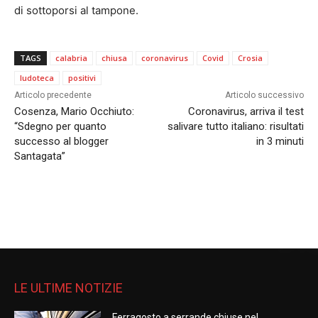
di sottoporsi al tampone.
TAGS
calabria
chiusa
coronavirus
Covid
Crosia
ludoteca
positivi
Articolo precedente
Articolo successivo
Cosenza, Mario Occhiuto:
Coronavirus, arriva il test
“Sdegno per quanto
salivare tutto italiano: risultati
successo al blogger
in 3 minuti
Santagata”
LE ULTIME NOTIZIE
Ferragosto a serrande chiuse nel