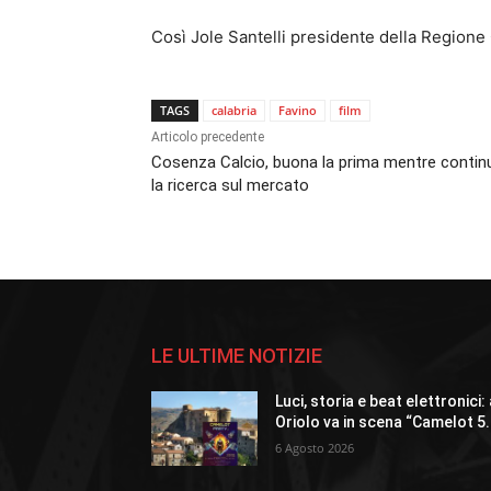
Così Jole Santelli presidente della Regione 
TAGS
calabria
Favino
film
Articolo precedente
Cosenza Calcio, buona la prima mentre contin
la ricerca sul mercato
LE ULTIME NOTIZIE
Luci, storia e beat elettronici:
Oriolo va in scena “Camelot 5
6 Agosto 2026