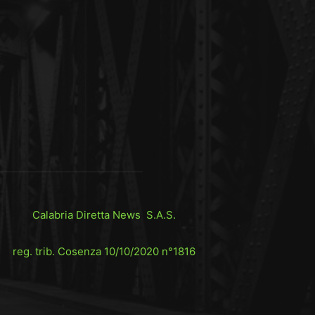
Calabria Diretta News S.A.S.
reg. trib. Cosenza 10/10/2020 n°1816