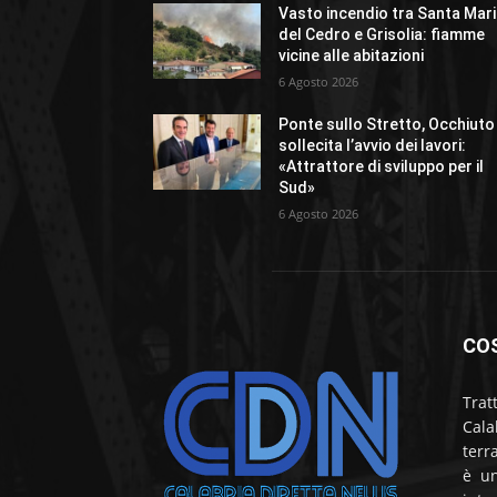
Vasto incendio tra Santa Mar
del Cedro e Grisolia: fiamme
vicine alle abitazioni
6 Agosto 2026
Ponte sullo Stretto, Occhiuto
sollecita l’avvio dei lavori:
«Attrattore di sviluppo per il
Sud»
6 Agosto 2026
CO
Trat
Cala
terr
è un