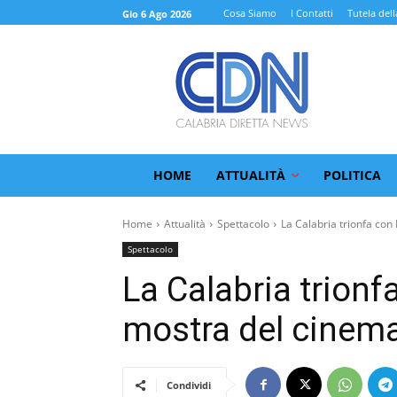
Cosa Siamo
I Contatti
Tutela dell
Gio 6 Ago 2026
HOME
ATTUALITÀ
POLITICA
Home
Attualità
Spettacolo
La Calabria trionfa con F
Spettacolo
La Calabria trionf
mostra del cinema
Condividi