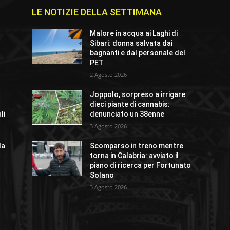
LE NOTIZIE DELLA SETTIMANA
Malore in acqua ai Laghi di
Sibari: donna salvata dai
bagnanti e dal personale del
PET
2 Agosto 2026
Joppolo, sorpreso a irrigare
dieci piante di cannabis:
li
denunciato un 38enne
3 Agosto 2026
la
Scomparso in treno mentre
torna in Calabria: avviato il
piano di ricerca per Fortunato
Solano
3 Agosto 2026