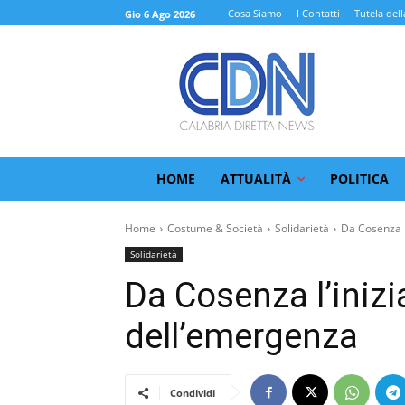
Cosa Siamo
I Contatti
Tutela dell
Gio 6 Ago 2026
HOME
ATTUALITÀ
POLITICA
Home
Costume & Società
Solidarietà
Da Cosenza l'
Solidarietà
Da Cosenza l’inizi
dell’emergenza
Condividi