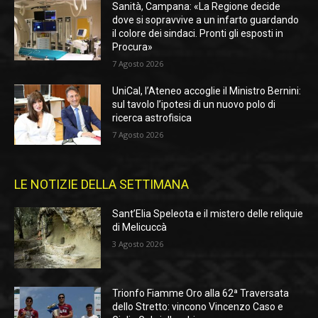
Sanità, Campana: «La Regione decide
dove si sopravvive a un infarto guardando
il colore dei sindaci. Pronti gli esposti in
Procura»
7 Agosto 2026
UniCal, l’Ateneo accoglie il Ministro Bernini:
sul tavolo l’ipotesi di un nuovo polo di
ricerca astrofisica
7 Agosto 2026
LE NOTIZIE DELLA SETTIMANA
Sant’Elia Speleota e il mistero delle reliquie
di Melicuccà
3 Agosto 2026
Trionfo Fiamme Oro alla 62ª Traversata
dello Stretto: vincono Vincenzo Caso e