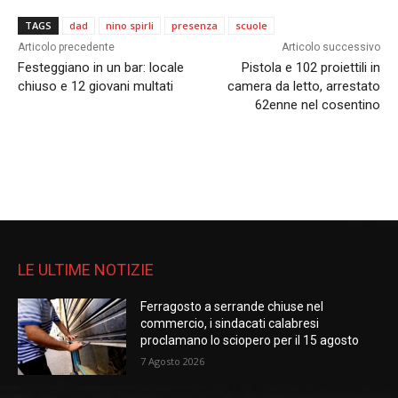
TAGS
dad
nino spirli
presenza
scuole
Articolo precedente
Articolo successivo
Festeggiano in un bar: locale
Pistola e 102 proiettili in
chiuso e 12 giovani multati
camera da letto, arrestato
62enne nel cosentino
LE ULTIME NOTIZIE
Ferragosto a serrande chiuse nel
commercio, i sindacati calabresi
proclamano lo sciopero per il 15 agosto
7 Agosto 2026