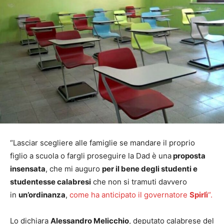
“Lasciar scegliere alle famiglie se mandare il proprio
figlio a scuola o fargli proseguire la Dad è una
proposta
insensata
, che mi auguro
per il bene degli studenti e
studentesse calabresi
che non si tramuti davvero
in
un’ordinanza
,
come ha anticipato il governatore
Spirlì
“.
Lo dichiara
Alessandro Melicchio
, deputato calabrese del