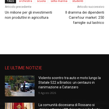
TAGS
orchestra
scuola
sella marina
studenti
Articolo precedente
Articolo successivo
Un milione per gli investimenti
Il dramma dei dipendenti
non produttivi in agricoltura
Carrefour market. 250
famiglie sul lastrico
LE ULTIME NOTIZIE
Violento scontro tra auto e moto lungo la
Statale 522 a Briatico: un centauro in
rianimazione a Catanzaro
9 Agosto 2026
La comunità diocesana di Rossano si