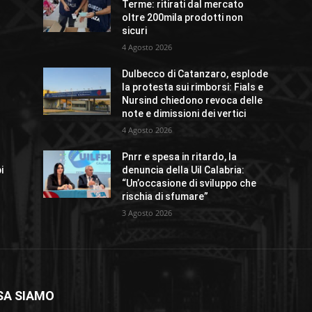
Terme: ritirati dal mercato
oltre 200mila prodotti non
sicuri
4 Agosto 2026
Dulbecco di Catanzaro, esplode
la protesta sui rimborsi: Fials e
Nursind chiedono revoca delle
note e dimissioni dei vertici
4 Agosto 2026
Pnrr e spesa in ritardo, la
i
denuncia della Uil Calabria:
“Un’occasione di sviluppo che
rischia di sfumare”
3 Agosto 2026
SA SIAMO