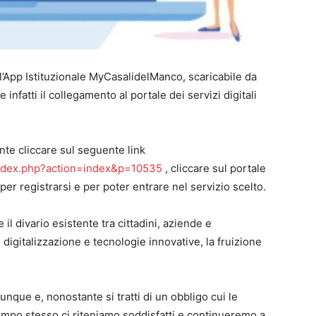
 l’App Istituzionale MyCasalidelManco, scaricabile da
 infatti il collegamento al portale dei servizi digitali
ente cliccare sul seguente link
index.php?action=index&p=10535
, cliccare sul portale
 per registrarsi e per poter entrare nel servizio scelto.
e il divario esistente tra cittadini, aziende e
digitalizzazione e tecnologie innovative, la fruizione
nque e, nonostante si tratti di un obbligo cui le
empo stesso ci riteniamo soddisfatti e continueremo a