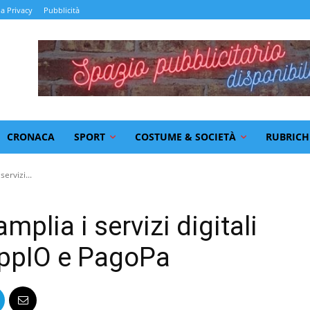
la Privacy
Pubblicità
CRONACA
SPORT
COSTUME & SOCIETÀ
RUBRICH
ervizi...
plia i servizi digitali
AppIO e PagoPa