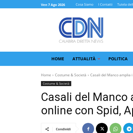
Cosa Siamo
I Contatti
Tutela del
Ven 7 Ago 2026
HOME
ATTUALITÀ
POLITICA
Home
Costume & Società
Casali del Manco amplia i s
Costume & Società
Casali del Manco am
online con Spid, 
Condividi