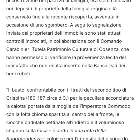
di costruzione del palazzo di famiglia, era stato collocato
nei depositi di proprietà della famiglia reggina e là
conservato fino alla recente riscoperta, avvenuta in
occasione di uno sgombero. A seguito segnalazione
inviata dai proprietari dell’immobile sono stati attuati
controlli incrociati, in collaborazione con il Comando
Carabinieri Tutela Patrimonio Culturale di Cosenza, che
hanno permesso di verificare la provenienza lecita del
manufatto che non risulta inserito nella Banca Dati dei
beni rubati.
“Il busto, confrontabile con i ritratti del secondo tipo di
Crispina (180-187 circa d.C.) per la peculiare acconciatura
‘a calotta’ portata dalla moglie dell’imperatore Commodo,
con la folta chioma spartita al centro della fronte, le
ciocche ondulate pettinate all’indietro e il voluminoso
chignon sulla nuca –
è detto in una nota della
Soprintendenza
– colpisce per l’intensità dello sguardo,