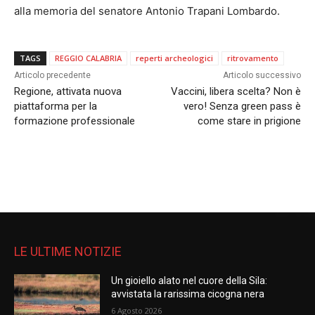
alla memoria del senatore Antonio Trapani Lombardo.
TAGS
REGGIO CALABRIA
reperti archeologici
ritrovamento
Articolo precedente
Articolo successivo
Regione, attivata nuova
Vaccini, libera scelta? Non è
piattaforma per la
vero! Senza green pass è
formazione professionale
come stare in prigione
LE ULTIME NOTIZIE
Un gioiello alato nel cuore della Sila:
avvistata la rarissima cicogna nera
6 Agosto 2026