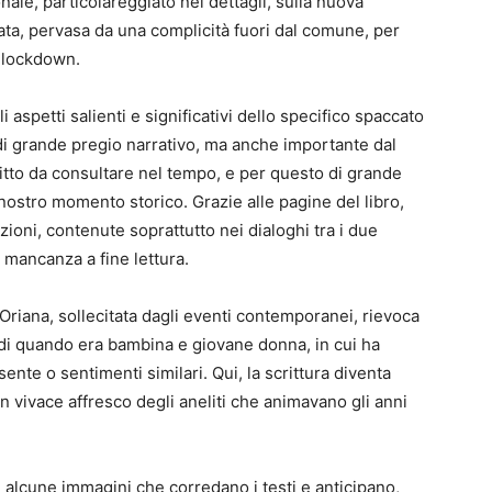
nale, particolareggiato nei dettagli, sulla nuova
tata, pervasa da una complicità fuori dal comune, per
el lockdown.
 aspetti salienti e significativi dello specifico spaccato
 grande pregio narrativo, ma anche importante dal
ritto da consultare nel tempo, e per questo di grande
l nostro momento storico. Grazie alle pagine del libro,
zioni, contenute soprattutto nei dialoghi tra i due
 mancanza a fine lettura.
i Oriana, sollecitata dagli eventi contemporanei, rievoca
di di quando era bambina e giovane donna, in cui ha
ente o sentimenti similari. Qui, la scrittura diventa
 un vivace affresco degli aneliti che animavano gli anni
te alcune immagini che corredano i testi e anticipano,