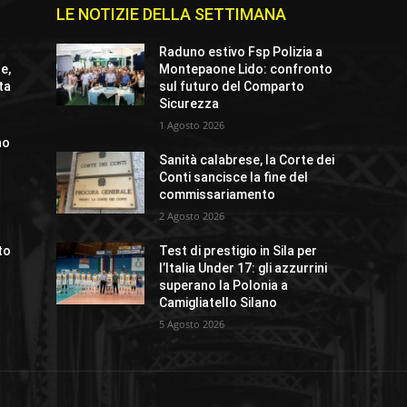
LE NOTIZIE DELLA SETTIMANA
Raduno estivo Fsp Polizia a
e,
Montepaone Lido: confronto
ta
sul futuro del Comparto
Sicurezza
1 Agosto 2026
no
a
Sanità calabrese, la Corte dei
Conti sancisce la fine del
commissariamento
2 Agosto 2026
rto
Test di prestigio in Sila per
l’Italia Under 17: gli azzurrini
superano la Polonia a
Camigliatello Silano
5 Agosto 2026