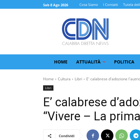
Cosa Siamo
I Contatti
Tutela del
Sab 8 Ago 2026
HOME
ATTUALITÀ
POLITICA
Home
Cultura
Libri
E' calabrese d'adozione l'autrice
Libri
E’ calabrese d’adoz
“Vivere – La prima
Condividi