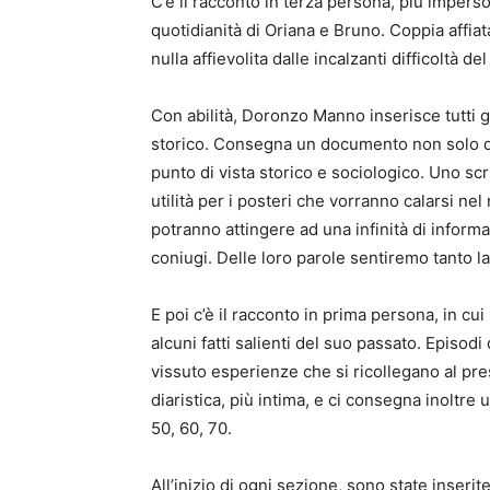
C’è il racconto in terza persona, più imperso
quotidianità di Oriana e Bruno. Coppia affia
nulla affievolita dalle incalzanti difficoltà d
Con abilità, Doronzo Manno inserisce tutti gli
storico. Consegna un documento non solo di
punto di vista storico e sociologico. Uno sc
utilità per i posteri che vorranno calarsi ne
potranno attingere ad una infinità di informa
coniugi. Delle loro parole sentiremo tanto la
E poi c’è il racconto in prima persona, in cu
alcuni fatti salienti del suo passato. Episo
vissuto esperienze che si ricollegano al pres
diaristica, più intima, e ci consegna inoltre
50, 60, 70.
All’inizio di ogni sezione, sono state inseri