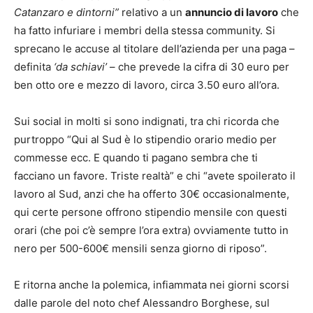
Catanzaro e dintorni”
relativo a un
annuncio di lavoro
che
ha fatto infuriare i membri della stessa community. Si
sprecano le accuse al titolare dell’azienda per una paga –
definita
‘da schiavi’
– che prevede la cifra di 30 euro per
ben otto ore e mezzo di lavoro, circa 3.50 euro all’ora.
Sui social in molti si sono indignati, tra chi ricorda che
purtroppo “Qui al Sud è lo stipendio orario medio per
commesse ecc. E quando ti pagano sembra che ti
facciano un favore. Triste realtà” e chi “avete spoilerato il
lavoro al Sud, anzi che ha offerto 30€ occasionalmente,
qui certe persone offrono stipendio mensile con questi
orari (che poi c’è sempre l’ora extra) ovviamente tutto in
nero per 500-600€ mensili senza giorno di riposo”.
E ritorna anche la polemica, infiammata nei giorni scorsi
dalle parole del noto chef Alessandro Borghese, sul