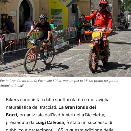
Per la Gran fondo trionfa Pasquale Sirica, mentre per la 35 km primo sul podio
Antonino Casali
Bikers conquistati dalla spettacolarità e meraviglia
naturalistica dei tracciati.
La Gran fondo dei
Bruzi,
organizzata dall’Asd Amici della Bicicletta,
presieduta da
Luigi Calvosa
, è stata un successo di
pubblico e partecipanti, 165 in questa edizione della