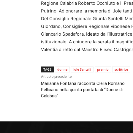
Regione Calabria Roberto Occhiuto e il Pre
Putrino. Ad onorare la memoria di Jole tanti a
Del Consiglio Regionale Giunta Santelli Mimm
Giordano, Consigliere Regionale vibonese Fr
Giancarlo Spadafora. Ideato dall’illustratri
istituzionale. A chiudere la serata il magni
Valentia diretto dal Maestro Eliseo Castrign
TAGS
donne
Jole Santelli
premio
scrittrice
Articolo precedente
Marianna Fontana racconta Clelia Romano
Pellicano nella quinta puntata di “Donne di
Calabria”