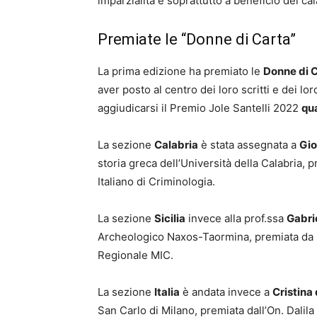
imparzialità e soprattutto a beneficio dei cal
Premiate le “Donne di Carta”
La prima edizione ha premiato le
Donne di 
aver posto al centro dei loro scritti e dei l
aggiudicarsi il Premio Jole Santelli 2022
qua
La sezione
Calabria
è stata assegnata a
Gio
storia greca dell’Università della Calabria, 
Italiano di Criminologia.
La sezione
Sicilia
invece alla prof.ssa
Gabri
Archeologico Naxos-Taormina, premiata da 
Regionale MIC.
La sezione
Italia
è andata invece a
Cristina
San Carlo di Milano, premiata dall’On. Dalil