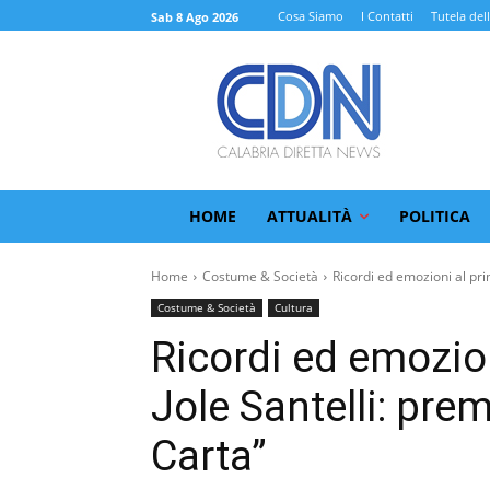
Cosa Siamo
I Contatti
Tutela del
Sab 8 Ago 2026
HOME
ATTUALITÀ
POLITICA
Home
Costume & Società
Ricordi ed emozioni al pri
Costume & Società
Cultura
Ricordi ed emozio
Jole Santelli: pre
Carta”