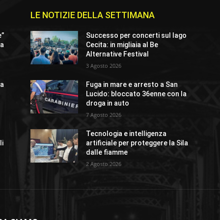
LE NOTIZIE DELLA SETTIMANA
e”
Successo per concerti sul lago
ta
Cecita: in migliaia al Be
Alternative Festival
3 Agosto 2026
 a
Fuga in mare e arresto a San
Lucido: bloccato 36enne con la
droga in auto
7 Agosto 2026
Tecnologia e intelligenza
li
artificiale per proteggere la Sila
dalle fiamme
2 Agosto 2026