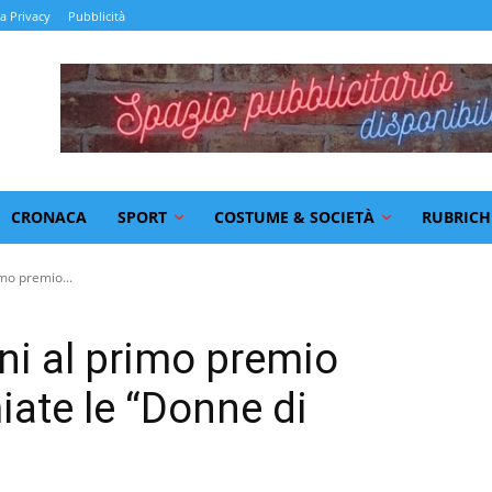
la Privacy
Pubblicità
CRONACA
SPORT
COSTUME & SOCIETÀ
RUBRICH
mo premio...
ni al primo premio
miate le “Donne di