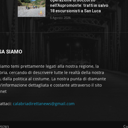
Operazione di soccorso
nell’Aspromonte: tratti in salvo
18 escursionisti a San Luca
6 Agosto 2026
SA SIAMO
tiamo temi prettamente legati alla nostra regione, la
bria, cercando di descrivere tutte le realtà della nostra
a, dalla politica al costume. La nostra punta di diamante
'informazione dettagliata e costante attraverso il sito
rnet
attaci:
calabriadirettanews@gmail.com
Co
570783