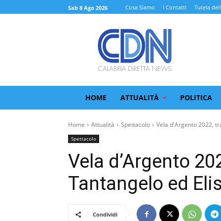
Cosa Siamo
I Contatti
Tutela del
Sab 8 Ago 2026
HOME
ATTUALITÀ
POLITICA
Home
Attualità
Spettacolo
Vela d'Argento 2022, tra
Spettacolo
Vela d’Argento 202
Tantangelo ed Eli
Condividi