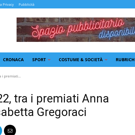
la Privacy
Pubblicità
CRONACA
SPORT
COSTUME & SOCIETÀ
RUBRICH
 i premiati...
2, tra i premiati Anna
sabetta Gregoraci