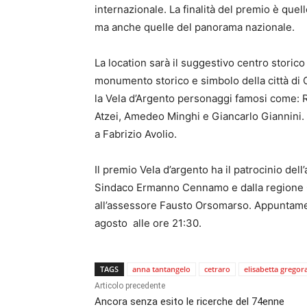
internazionale. La finalità del premio è quel
ma anche quelle del panorama nazionale.
La location sarà il suggestivo centro storico 
monumento storico e simbolo della città di C
la Vela d’Argento personaggi famosi come: R
Atzei, Amedeo Minghi e Giancarlo Giannini. L
a Fabrizio Avolio.
Il premio Vela d’argento ha il patrocinio de
Sindaco Ermanno Cennamo e dalla regione C
all’assessore Fausto Orsomarso. Appuntament
agosto alle ore 21:30.
TAGS
anna tantangelo
cetraro
elisabetta gregora
Articolo precedente
Ancora senza esito le ricerche del 74enne