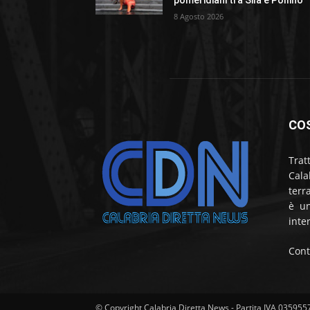
pomeridiani tra Sila e Pollino
8 Agosto 2026
CO
Trat
Cala
terr
è un
inte
Cont
© Copyright Calabria Diretta News - Partita IVA 03595