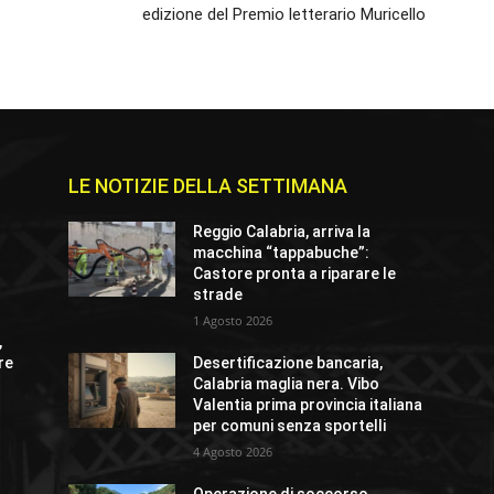
edizione del Premio letterario Muricello
LE NOTIZIE DELLA SETTIMANA
Reggio Calabria, arriva la
macchina “tappabuche”:
Castore pronta a riparare le
strade
1 Agosto 2026
,
re
Desertificazione bancaria,
Calabria maglia nera. Vibo
Valentia prima provincia italiana
per comuni senza sportelli
4 Agosto 2026