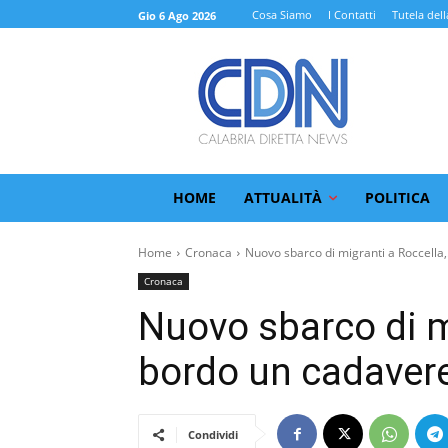
Cosa Siamo
I Contatti
Tutela dell
Gio 6 Ago 2026
HOME
ATTUALITÀ
POLITICA
Home
Cronaca
Nuovo sbarco di migranti a Roccella,.
Cronaca
Nuovo sbarco di mi
bordo un cadaver
Condividi