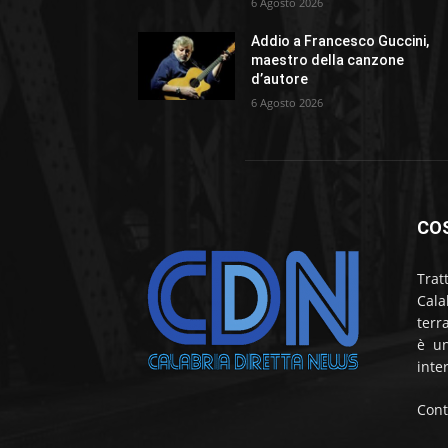
6 Agosto 2026
Addio a Francesco Guccini,
maestro della canzone
d’autore
6 Agosto 2026
CO
Trat
Cala
terr
è un
inte
Cont