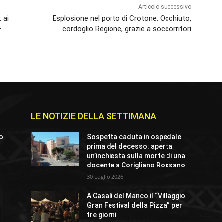
Articolo successivo
 ai
Esplosione nel porto di Crotone: Occhiuto,
–
cordoglio Regione, grazie a soccorritori
LE NOTIZIE DELLA SETTIMANA
io
Sospetta caduta in ospedale
prima del decesso: aperta
un’inchiesta sulla morte di una
docente a Corigliano Rossano
30 Luglio 2026
A Casali del Manco il “Villaggio
Gran Festival della Pizza” per
tre giorni