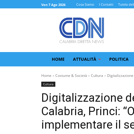
Cosa Siamo
I Contatti
Tutela del
Ven 7 Ago 2026
HOME
ATTUALITÀ
POLITICA
Home
Costume & Società
Cultura
Digitalizzazione 
Cultura
Digitalizzazione de
Calabria, Princi: “O
implementare il se