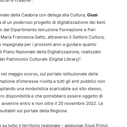
urali e creative”.
onale della Calabria con delega alla Cultura,
Giusi
tta di un poderoso progetto di digitalizzazione dei beni
lto dal Dipartimento Istruzione Formazione e Pari
Maria Francesca Gatto, attraverso il Settore Cultura,
ne impegnata per i prossimi anni a guidare quanto
l Piano Nazionale della Digitalizzazione, realizzato
del Patrimonio Culturale (Digital Library)”.
el maggio scorso, sul portale istituzionale della
azione d’interesse rivolta a tutti gli enti pubblici non
mpilando una modulistica scaricabile sul sito stesso,
loro disponibilità e che potrebbero essere oggetto di
e avvenire entro e non oltre il 20 novembre 2022. Le
ultabili sul portale della Regione.
 su tutto il territorio regionale – aggiunge Giusi Princi