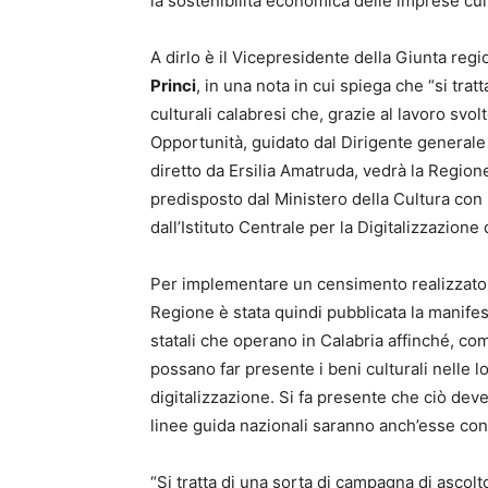
la sostenibilità economica delle imprese cult
A dirlo è il Vicepresidente della Giunta regi
Princi
, in una nota in cui spiega che “si tra
culturali calabresi che, grazie al lavoro svo
Opportunità, guidato dal Dirigente generale 
diretto da Ersilia Amatruda, vedrà la Regio
predisposto dal Ministero della Cultura con i
dall’Istituto Centrale per la Digitalizzazione 
Per implementare un censimento realizzato n
Regione è stata quindi pubblicata la manifest
statali che operano in Calabria affinché, co
possano far presente i beni culturali nelle 
digitalizzazione. Si fa presente che ciò dev
linee guida nazionali saranno anch’esse cons
“Si tratta di una sorta di campagna di ascolto