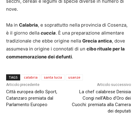
secchi, cereali e legumi di specie diverse in numero di
nove.
Ma in
Calabria
, e soprattutto nella provincia di Cosenza,
è il giorno della
cuccìa
. È una preparazione alimentare
tradizionale che ebbe origine nella
Grecia antica
, dove
assumeva in origine i connotati di un
cibo rituale per la
commemorazione dei defunti
.
TAGS
calabria
santa lucia
usanze
Articolo precedente
Articolo successivo
Città europea dello Sport,
La chef calabrese Denisia
Catanzaro premiata dal
Congi nell’Albo d’Oro dei
Parlamento Europeo
Cuochi: premiata alla Camera
dei deputati