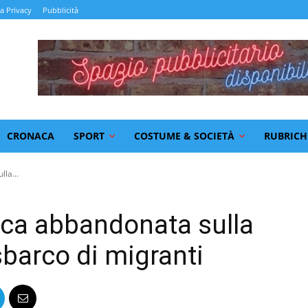
la Privacy
Pubblicità
CRONACA
SPORT
COSTUME & SOCIETÀ
RUBRICH
la...
rca abbandonata sulla
sbarco di migranti