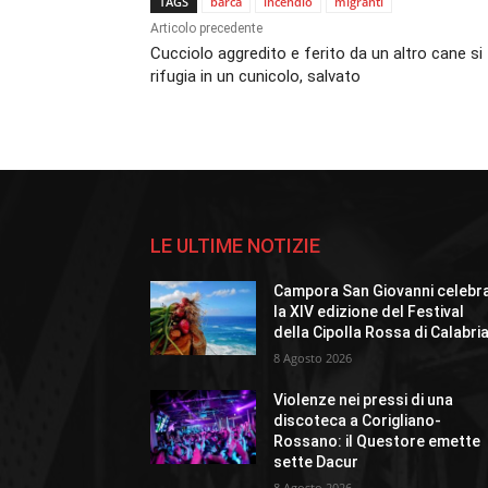
TAGS
barca
incendio
migranti
Articolo precedente
Cucciolo aggredito e ferito da un altro cane si
rifugia in un cunicolo, salvato
LE ULTIME NOTIZIE
Campora San Giovanni celebr
la XIV edizione del Festival
della Cipolla Rossa di Calabri
8 Agosto 2026
Violenze nei pressi di una
discoteca a Corigliano-
Rossano: il Questore emette
sette Dacur
8 Agosto 2026