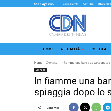
Cosa Siamo
I Contatti
Tutela del
Sab 8 Ago 2026
HOME
ATTUALITÀ
POLITICA
Home
Cronaca
In fiamme una barca abbandonata sul
Cronaca
In fiamme una ba
spiaggia dopo lo 
Condividi