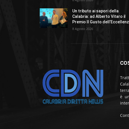
Un tributo ai sapori della
Calabria: ad Alberto Vitaro il
Premio Il Gusto dell’Eccellen
8 Agosto 2026
CO
Trat
Cala
terr
è un
inte
Cont