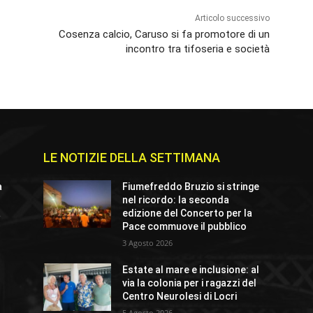
Articolo successivo
Cosenza calcio, Caruso si fa promotore di un
incontro tra tifoseria e società
LE NOTIZIE DELLA SETTIMANA
a
Fiumefreddo Bruzio si stringe
nel ricordo: la seconda
a
edizione del Concerto per la
Pace commuove il pubblico
3 Agosto 2026
Estate al mare e inclusione: al
via la colonia per i ragazzi del
Centro Neurolesi di Locri
5 Agosto 2026