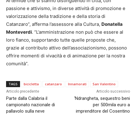
Artemide che si stanno distinguendo in città, con
passione e attivismo, in diverse attività di promozione e
valorizzazione della tradizione e della storia di
Catanzaro”, afferma l’assessore alla Cultura,
Donatella
Monteverdi
. “L’amministrazione non può che essere al
loro fianco, supportando tutte quelle proposte che,
grazie al contributo attivo dell’associazionismo, possono
offrire momenti di vivacità e di animazione per la nostra
comunità”.
TAGS
bicicletta
catanzaro
Innamorati
San Valentino
Articolo precedente
Articolo successivo
Parte dalla Calabria il
‘Ndrangheta, sequestro beni
campionato nazionale di
per 500mila euro a
pallavolo sulla neve
imprenditore del Cosentino