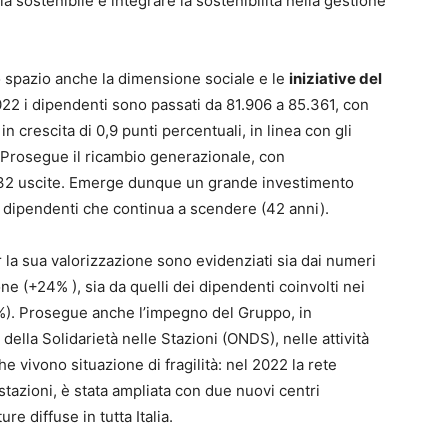
a sostenibile e integrare la sostenibilità nella gestione
no spazio anche la dimensione sociale e le
iniziative del
022 i dipendenti sono passati da 81.906 a 85.361, con
 crescita di 0,9 punti percentuali, in linea con gli
 Prosegue il ricambio generazionale, con
232 uscite. Emerge dunque un grande investimento
i dipendenti che continua a scendere (42 anni).
r la sua valorizzazione sono evidenziati sia dai numeri
one (+24% ), sia da quelli dei dipendenti coinvolti nei
2%). Prosegue anche l’impegno del Gruppo, in
ella Solidarietà nelle Stazioni (ONDS), nelle attività
he vivono situazione di fragilità: nel 2022 la rete
e stazioni, è stata ampliata con due nuovi centri
ure diffuse in tutta Italia.