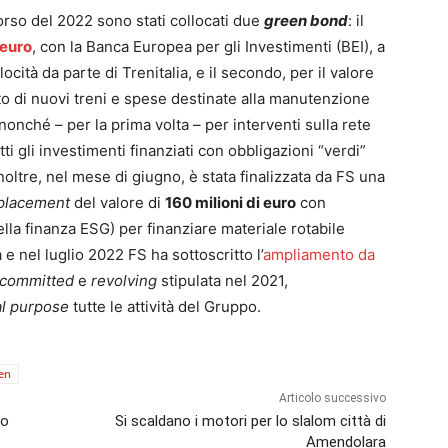
corso del 2022 sono stati collocati due
green bond
: il
 euro
, con la Banca Europea per gli Investimenti (BEI), a
ocità da parte di Trenitalia, e il secondo, per il valore
to di nuovi treni e spese destinate alla manutenzione
, nonché – per la prima volta – per interventi sulla rete
ti gli investimenti finanziati con obbligazioni “verdi”
oltre, nel mese di giugno, è stata finalizzata da FS una
 placement
del valore di
160 milioni di euro
con
lla finanza ESG) per finanziare materiale rotabile
 e nel luglio 2022 FS ha sottoscritto l’
ampliamento da
committed
e
revolving
stipulata nel 2021,
l purpose
tutte le attività del Gruppo.
en
Articolo successivo
no
Si scaldano i motori per lo slalom città di
Amendolara