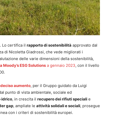
 Lo certifica il
rapporto di sostenibilità
approvato dal
 di Nicoletta Giadrossi, che vede migliorati i
lutazione delle varie dimensioni della sostenibilità,
da Moody’s ESG Solutions
a gennaio 2023
, con il livello
00.
i in deciso aumento
, per il Gruppo guidato da Luigi
 dal punto di vista ambientale, sociale ed
 idrico
, in crescita il
recupero dei rifiuti speciali
e
der gap
, ampliate le
attività solidali e sociali
, prosegue
inea con i criteri di sostenibilità europei.