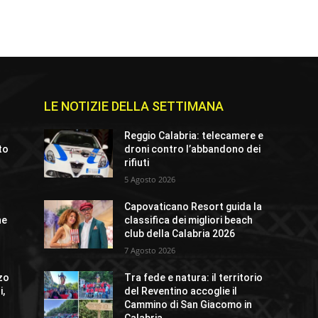
LE NOTIZIE DELLA SETTIMANA
Reggio Calabria: telecamere e
rto
droni contro l’abbandono dei
rifiuti
5 Agosto 2026
Capovaticano Resort guida la
ne
classifica dei migliori beach
club della Calabria 2026
7 Agosto 2026
zo
Tra fede e natura: il territorio
i,
del Reventino accoglie il
Cammino di San Giacomo in