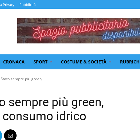
la Privacy
Pubblicità
CRONACA
SPORT
COSTUME & SOCIETÀ
RUBRICH
 Stato sempre più green,...
to sempre più green,
 e consumo idrico