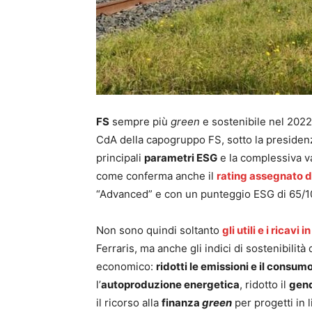
FS
sempre più
green
e sostenibile nel 2022.
CdA della capogruppo FS, sotto la presidenza
principali
parametri ESG
e la complessiva va
come conferma anche il
rating assegnato 
“Advanced” e con un punteggio ESG di 65/1
Non sono quindi soltanto
gli utili e i ricav
Ferraris, ma anche gli indici di sostenibilità
economico:
ridotti le emissioni e il consumo
l’
autoproduzione energetica
, ridotto il
gen
il ricorso alla
finanza
green
per progetti in l