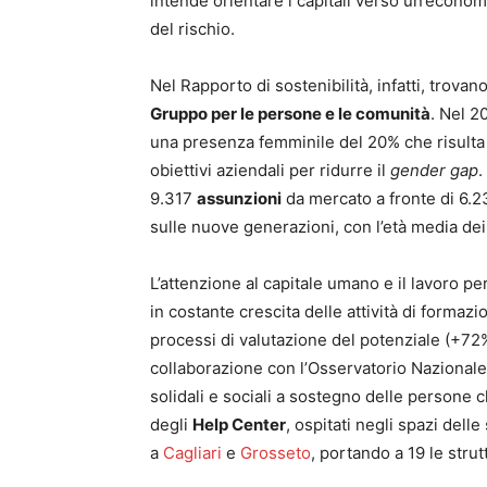
intende orientare i capitali verso un’economi
del rischio.
Nel Rapporto di sostenibilità, infatti, trova
Gruppo per le persone e le comunità
. Nel 2
una presenza femminile del 20% che risulta in
obiettivi aziendali per ridurre il
gender gap
.
9.317
assunzioni
da mercato a fronte di 6.
sulle nuove generazioni, con l’età media de
L’attenzione al capitale umano e il lavoro pe
in costante crescita delle attività di formazi
processi di valutazione del potenziale (+7
collaborazione con l’Osservatorio Nazionale d
solidali e sociali a sostegno delle persone c
degli
Help Center
, ospitati negli spazi dell
a
Cagliari
e
Grosseto
, portando a 19 le strutt