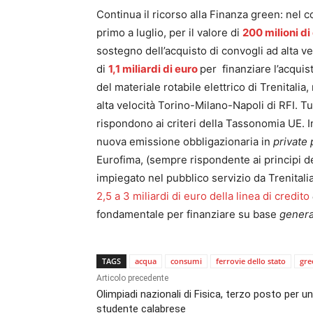
Continua il ricorso alla Finanza green: nel 
primo a luglio, per il valore di
200 milioni di
sostegno dell’acquisto di convogli ad alta vel
di
1,1 miliardi di euro
per finanziare l’acquis
del materiale rotabile elettrico di Trenitalia
alta velocità Torino-Milano-Napoli di RFI. Tut
rispondono ai criteri della Tassonomia UE. In
nuova emissione obbligazionaria in
private
Eurofima, (sempre rispondente ai principi de
impiegato nel pubblico servizio da Trenitalia
2,5 a 3 miliardi di euro della linea di credito
fondamentale per finanziare su base
genera
TAGS
acqua
consumi
ferrovie dello stato
gre
Articolo precedente
Olimpiadi nazionali di Fisica, terzo posto per u
studente calabrese