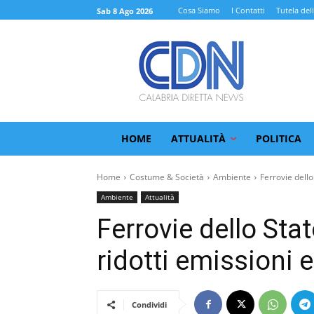
Cosa Siamo
I Contatti
Tutela del
Sab 8 Ago 2026
HOME
ATTUALITÀ
POLITICA
Home
Costume & Società
Ambiente
Ferrovie dello
Ambiente
Attualità
Ferrovie dello Sta
ridotti emissioni
Condividi