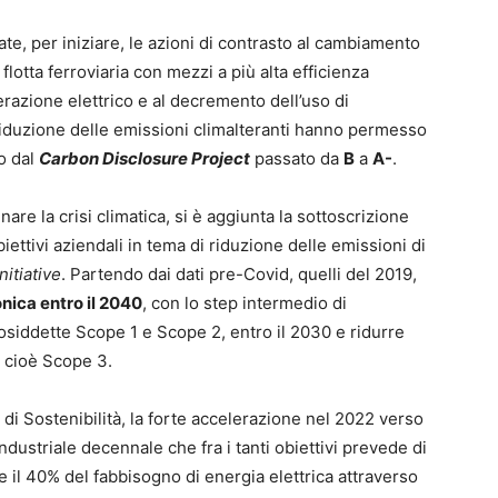
ate, per iniziare, le azioni di contrasto al cambiamento
 flotta ferroviaria con mezzi a più alta efficienza
razione elettrico e al decremento dell’uso di
a riduzione delle emissioni climalteranti hanno permesso
o dal
Carbon Disclosure Project
passato da
B
a
A-
.
re la crisi climatica, si è aggiunta la sottoscrizione
biettivi aziendali in tema di riduzione delle emissioni di
itiative
. Partendo dai dati pre-Covid, quelli del 2019,
nica entro il 2040
, con lo step intermedio di
cosiddette Scope 1 e Scope 2, entro il 2030 e ridurre
, cioè Scope 3.
o di Sostenibilità, la forte accelerazione nel 2022 verso
ndustriale decennale che fra i tanti obiettivi prevede di
 il 40% del fabbisogno di energia elettrica attraverso