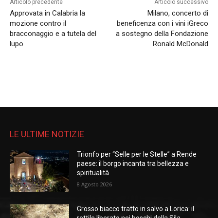
Articolo precedente
Articolo successivo
Approvata in Calabria la
Milano, concerto di
mozione contro il
beneficenza con i vini iGreco
bracconaggio e a tutela del
a sostegno della Fondazione
lupo
Ronald McDonald
LE ULTIME NOTIZIE
Trionfo per “Selle per le Stelle” a Rende
paese: il borgo incanta tra bellezza e
spiritualità
8 Agosto 2026
Grosso biacco tratto in salvo a Lorica: il
rettile liberato nei boschi della Sila