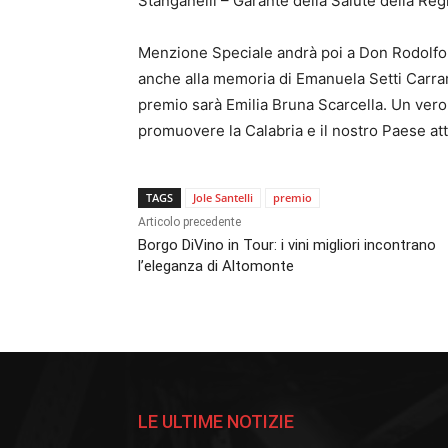
Stanganelli – Garante della Salute della Reg
Menzione Speciale andrà poi a Don Rodolfo,
anche alla memoria di Emanuela Setti Carraro
premio sarà Emilia Bruna Scarcella. Un vero
promuovere la Calabria e il nostro Paese at
TAGS
Jole Santelli
premio
Articolo precedente
Borgo DiVino in Tour: i vini migliori incontrano
l’eleganza di Altomonte
LE ULTIME NOTIZIE