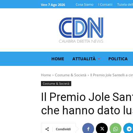
Cosa Siamo
I Contatti
Tutela del
Ven 7 Ago 2026
HOME
ATTUALITÀ
POLITICA
Home
Costume & Società
Il Premio Jole Santelli a ci
Costume & Società
Il Premio Jole San
che hanno dato lus
Condividi