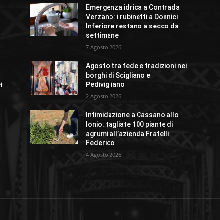
e
Emergenza idrica a Contrada
Verzano: i rubinetti a Donnici
Inferiore restano a secco da
settimane
7 Agosto 2026
Agosto tra fede e tradizioni nei
n
borghi di Scigliano e
i
Pedivigliano
2 Agosto 2026
Intimidazione a Cassano allo
Ionio: tagliate 100 piante di
agrumi all’azienda Fratelli
Federico
4 Agosto 2026