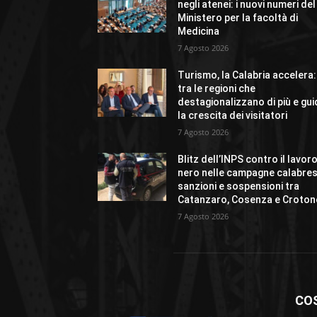
negli atenei: i nuovi numeri del
Ministero per la facoltà di
Medicina
7 Agosto 2026
Turismo, la Calabria accelera:
tra le regioni che
destagionalizzano di più e gu
la crescita dei visitatori
7 Agosto 2026
Blitz dell’INPS contro il lavor
nero nelle campagne calabres
sanzioni e sospensioni tra
Catanzaro, Cosenza e Croton
7 Agosto 2026
CO