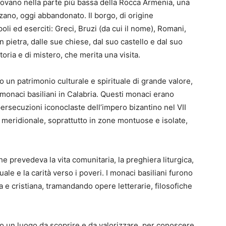
trovano nella parte più bassa della Rocca Armenia, una
ano, oggi abbandonato. Il borgo, di origine
oli ed eserciti: Greci, Bruzi (da cui il nome), Romani,
n pietra, dalle sue chiese, dal suo castello e dal suo
toria e di mistero, che merita una visita.
 un patrimonio culturale e spirituale di grande valore,
 monaci basiliani in Calabria. Questi monaci erano
persecuzioni iconoclaste dell’impero bizantino nel VII
lia meridionale, soprattutto in zone montuose e isolate,
e prevedeva la vita comunitaria, la preghiera liturgica,
uale e la carità verso i poveri. I monaci basiliani furono
a e cristiana, tramandando opere letterarie, filosofiche
o un luogo da scoprire e da valorizzare, per conoscere