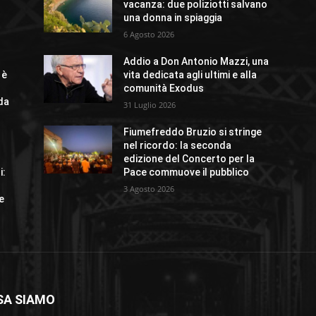
vacanza: due poliziotti salvano
una donna in spiaggia
6 Agosto 2026
Addio a Don Antonio Mazzi, una
 è
vita dedicata agli ultimi e alla
comunità Exodus
ida
31 Luglio 2026
Fiumefreddo Bruzio si stringe
nel ricordo: la seconda
o
edizione del Concerto per la
i:
Pace commuove il pubblico
3 Agosto 2026
e
SA SIAMO