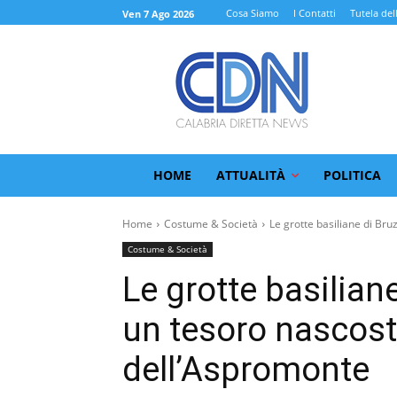
Cosa Siamo
I Contatti
Tutela del
Ven 7 Ago 2026
HOME
ATTUALITÀ
POLITICA
Home
Costume & Società
Le grotte basiliane di Bru
Costume & Società
Le grotte basilian
un tesoro nascost
dell’Aspromonte